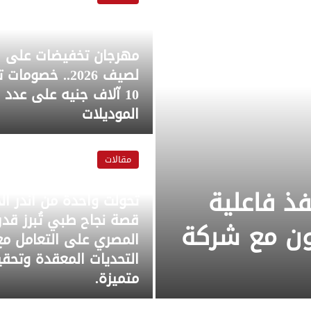
مهرجان تخفيضات على ا
لصيف 2026.. خصوم
10 آلاف جنيه على عدد 
الموديلات
مقالات
وبين العلم والخبرة والد
ذ فاعلية
تحولت واحدة من أندر ال
قصة نجاح طبي تُبرز قدر
اون مع شركة
المصري على التعامل مع
التحديات المعقدة وتحقي
متميزة.