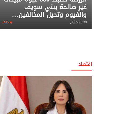
غير صالحة ببني سويف
والفيوم وتحيل المخالفين…
منذ 5 أيام
6٬015
اقتصاد