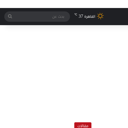
37
℃
بحث
القاهرة
عن
مقالات