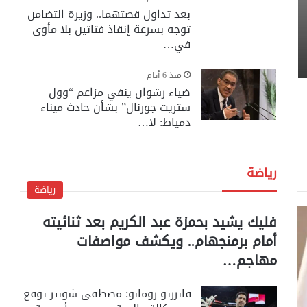
بعد تداول قصتهما.. وزيرة التضامن
توجه بسرعة إنقاذ فتاتين بلا مأوى
في…
منذ 6 أيام
ضياء رشوان ينفي مزاعم “وول
ستريت جورنال” بشأن حادث ميناء
دمياط: لا…
رياضة
رياضة
فليك يشيد بحمزة عبد الكريم بعد ثنائيته
أمام برمنجهام.. ويكشف مواصفات
مهاجم…
فابرزيو رومانو: مصطفى شوبير يوقع