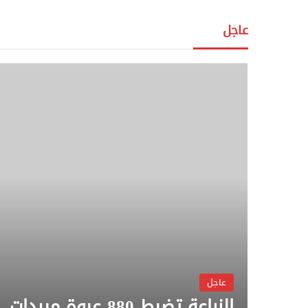
عاجل
عاجل
الزراعة تضبط 880 عبوة مبيدات