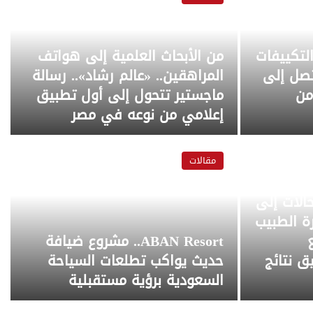
لتكييفات
من الأبحاث العلمية إلى هواتف
ات تصل إلى
المراهقين.. «عالم رشاد».. رسالة
من
ماجستير تتحول إلى أول تطبيق
إعلامي من نوعه في مصر
مقالات
قة،
حالات إلى
ة الطبيب
ABAN Resort.. مشروع ضيافة
ق نتائج
حديث يواكب تطلعات السياحة
السعودية برؤية مستقبلية