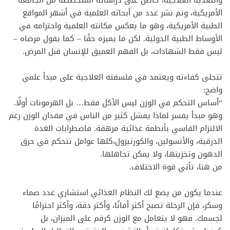
والتغذية العلاجية، حاصل على دراساته المتخصصة من الجامعة
الأمريكية، وتم نشر عدد من أبحاثه العلمية في أشهر المواقع
الطبية الأمريكية، وهو ما يعكس مكانته العلمية واحترامه في
الأوساط الطبية الدولية. لكن ما يميزه حقًا – كما يقول مرضاه –
ليس فقط الشهادات، بل الفهم العميق للإنسان قبل المرض.
تتجلى كفاءته ويعتمد في فلسفته العلاجية على مبدأ علمي
واضح:
“أساس التحكم في الوزن ليس الأكل فقط… بل الهرمونات أولًا.
وهو مبدأ يفسر لماذا يفشل كثير من الناس في فقدان الوزن رغم
الالتزام القاسي بأنظمة غذائية مرهقة. فاضطرابات الغدة
الدرقية، والأنسولين، والكورتيزول،كلها عوامل تتحكم في حرق
الدهون وتخزينها، ولا يمكن تجاهلها.
من هنا، تأتي قوة الاختلاف.
عندما يكون من يضع لك النظام الغذائي استشاري غدد صماء
وسكر، فإن الرحلة تصبح أكثر أمانًا، وأكثر دقة، وأكثر احترامًا
لجسمك. فهو لا يتعامل مع الوزن كرقم على الميزان، بل