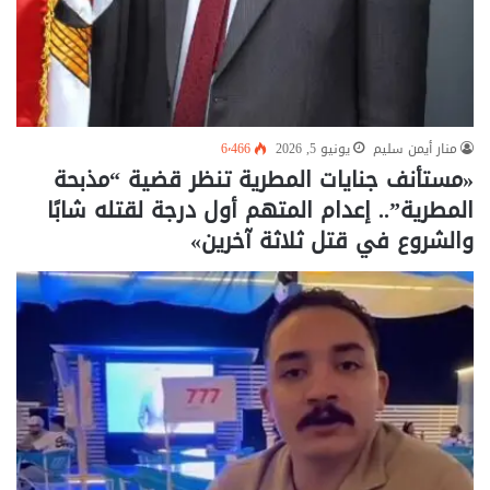
منار أيمن سليم
يونيو 5, 2026
6٬466
«مستأنف جنايات المطرية تنظر قضية “مذبحة
المطرية”.. إعدام المتهم أول درجة لقتله شابًا
والشروع في قتل ثلاثة آخرين»