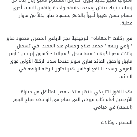
زميله باتريك بيتش وبعده بدقيقة واحدة ولنفس السبب أجرى
حسام حسن تغييرا أخيراً بالدفع بمحمود صابر بدلاً من مروان
عطية.
في ركلات “المعاناة” الترجيحية نجح الرباعي المصري محمود صابر
’ رامي ربيعة ’ محمد صلاح وحسام عبد المجيد في تسجيل
ركلات مصر الأربعة ’ فيما سجل لأستراليا جاكسون إيرفاين ’ أوير
مابيل وأخفق القائد هاري سوتر عندما سدد الركلة الأولى فوق
المرمى وسدد اليافع لوكاس هيرينجتون الركلة الرابعة في
القائم.
بهذا الفوز التاريخي ينتظر منتخب مصر المتأهل من مباراة
الأرجنتين أمام كاب فيردي التي تقام في الواحدة صباح اليوم
(السبت) في ميامي.
المصدر : وكالات