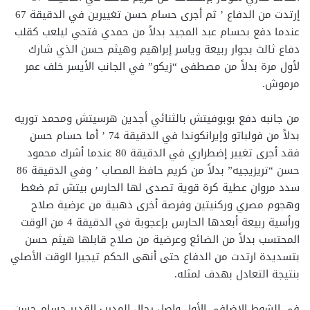
إرتدت من الدفاع ’ ثم أجرى حسام حسن تغييرين في الدقيقة 67
عندما دفع بحسام عبد المجيد بدلاً من حمدي فتحي ليلعب كقلب
دفاع ثالث بجوار ربيعة وياسر إبراهيم وهيثم حسن الذي شارك
لأول مرة بدلاً من مصطفى “زيكو” في الجانب الأيسر خلف عمر
مرموش.
من جانبه دفع بوبوفيتش بالثنائي أجدين هرسيتش ومحمد توريه
بدلاً من فولباتو وإيرانكوندا في الدقيقة 74 ’ أما حسام حسن
فقد أجرى تغيير إضطراري في الدقيقة 80 عندما أشرك محمود
حسن “تريزيجيه” بدلاً من كريم حافظ المصاب ’ وفي الدقيقة 86
سدد مروان عطية كرة قوية تصدى لها الحارس بيتش ثم ضغط
وهجوم مصري وركنيتين وفرصة أخرى ذهبية من عرضية صلاح
ورأسية ربيعة أبعدها الحارس بإعجوبة في الدقيقة 4 من الوقت
المحتسب بدلاً من الضائع وعرضية من صلاح قابلها هيثم حسن
بتسديدة ارتدت من الدفاع حتى أنهى الحكم تيجيرا الوقت الأصلي
بنتيجة التعادل بهدف لمثله.
في الشوط الإضافي الأول واصل رجال المدرب القدير حسام حسن