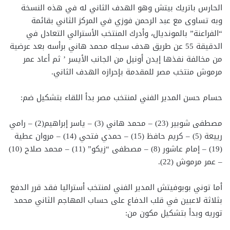
الحارس باتريك بيتش وهو الهدف الثاني له في هذه النسخة
وبه تساوى مع عبد الرحمن فوزي في المركز الثاني بقائمة
“الفراعنة” بالمونديال، وأدرك المنتخب الأسترالي التعادل في
الدقيقة 55 عن طريق هدف سجله محمد هاني برأسه بعد عرضية
من مخالفة نفذها إيدن أونيل من الجانب الأيسر ’ ثم أعاد عمر
مرموش منتخب مصر للمقدمة بإحرازه الهدف الثاني.
حسام حسن المدير الفني لمنتخب مصر بدأ اللقاء بتشكيل ضم:
مصطفى شوبير (23) – محمد هاني (3) – ياسر إبراهيم(2) – رامي
رييعة (5) – كريم حافظ (15) – حمدي فتحي (14) – مروان عطية
(19) – إمام عاشور (8) – مصطفى “زيكو” (11) – محمد صلاح (10)
– عمر مرموش (22).
أما توني بوبوفيتش المدير الفني لمنتخب أستراليا فقد قرر الدفع
بثلاثة لاعبين في قلب الدفاع على حساب المهاجم الثاني محمد
توريه وبدأ بتشكيل مكون من: