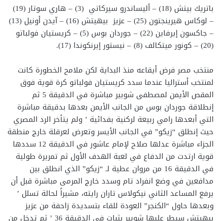
باتريك بيتش (18) – أليساندرو سيركاتي (3) – هاري سوتار (19)
– لوكاس هيرينجتون (25) – عزيز بيهيتش (16) – آيدن أونيل (13)
– جاكسون إيرفاين (22) – جوردان بوس (5) – كريستيان فولباتو
(20) – كونور ميتكالف (8) – نيستور إيرنكوندا (17).
منتخب مصر فرض أيقاعه منذ البداية لكن ملامح الخطورة كانت
لمنتخب أستراليا عندما سدد كريستيان فولباتو كرة قوية فوق
المقص الأيمن لمصطفى شوبير مباشرة في الدقيقة 5 ثم
إنطلاقة جوردان بوس من الجانب الأيمن بعدها بدقيقة مباشرة
التي أبعدها رامي ربيعة لركنية بفدائية ’ ولم يتأخر الرد المصري
حيث إنطلق “زيكو” في الجانب الأيسر وتعرض لعرقلة خارج منطقة
الجزاء مباشرة عدلها صلاح لإمام عاشور في الدقيقة 12 سددها
قوية ارتدت من الدفاع في لعبة الهدف الأول ثم تمريرة طولية
في الدقيقة 16 من مروان عطية لـ “زيكو” الذي انطلق بين
مدافعين في وضع انفراد تام وسدد خارج المرمى مباشرة قبل أن
يرفع المساعد الثاني نيكولاس تاران رايته، مشيراً لحالة تسلل ’
وبعدها حاول “الكنجر” العودة للقاء بتسديدة زاحفة من عزيز
بيهيتش سيطر عليها شوبير بثبات في الدقيقة 36 ’ ثم تدخل من