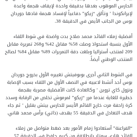
الحارس الموهوب بعدها بدقيقة واحدة لإيقاف هجمة واعدة
لإيرانكوندا ’ وتألق “زيكو” دفاعياً لإفساد هجمة قادها جوردان
بوس من الجانب الأيمن في الدقيقة 38.
أفضلية زملاء القائد محمد صلاح بدت واضحة في شوط اللقاء
الأول بنسبة استحواذ وصلت 58% مقابل 42% و268 تمريرة مقابل
209 لمنتخب أستراليا وبلغت دقة التمريرات 89% مقابل 84% لصالح
المنتخب الوطني أيضاً.
في الشوط الثاني أجرى بوبوفيتش تغييره الأول بخروج جوردان
بوس أحد أنشط لاعبيه في النصف الأول من اللقاء بسبب الإصابة
ونزول كاي تروين ’ وكالعادة كانت الأفضلية مصرية بهجمة
خطيرة للغاية عندما مرر “زيكو” لمرموش تخلص من الرقابة وسدد
كرة زاحفة مرت خارج القائم الأيسر للحارس بيتش بقليل ’ ثم جاء
هدف التعادل في الدقيقة 55 بهدف (ذاتي) برأس محمد هاني.
“الفراعنة” أستعادوا زمام الأمور بعد ضغط متواصل من زملاء
القائد هاري سوتار بإنطلاقة من كريم حافظ في الدقيقة 57