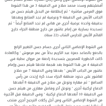
أفضليتهم وسدد محمد صلاح في الدقيقة 3 من هذا الشوط
فوق المرمى مباشرة ’ ثم إنطلاقة من البديل هيثم حسن من
الجانب الأيمن في الدقيقة 9 وعرضية لم تجد المتابع وبعدها
بدقيقة واحدة عرضية أخرى من هاني لم تجد المتابع أيضاً ’ ثم
تسديدة يسارية من إمام عاشور من خارج منطقة الجزاء خارج
القائم الأيمن للحارس الشاب (22 سنة).
في الشوط الإضافي الثاني أجرى حسام حسن التغيير الرابع
بالدفع بالصاعد حمزة عبد الكريم بدلاً من عمر مرموش ’ وكالعادة
كانت الخطورة للمصريين بتسديدة زاحفة من مروان عطية في
الدقيقة 4 من هذا الشوط بعد هجمة قادها هيثم حسن وإمام
عاشور من الجانب الأيمن ’ بعدها وفي الدقيقة 7 مرر صلاح
لعاشور على حدود منطقة الجزاء سدد كرة إرتدت من رأس
المدافع ’ ثم مهارة وتوغل من صلاح في الدقيقة 8 أبعدها
الدفاع لركنية أخرى ’ وتوغل آخر وفاصل مهاري من هيثم حسن
في الدقيقة 10 أبعدها الدفاع لركنية ’ وفي الدقيقة قبل الأخيرة
من الشوط الإضافي الثاني ومن أجل ركلات الترجيح أجرى منتخب
أستراليا تغيير جديد بنزول الحارس المخضرم ماثيو ريان بدلاً من