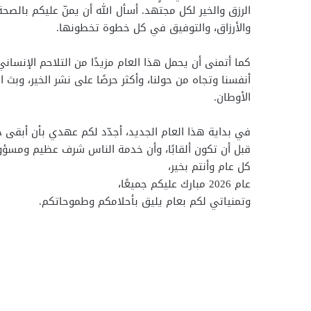
الرزق والخير لكل مجتهد. أسأل الله أن يمنّ عليكم بالصح
والأرزاق، والتوفيق في كل خطوة تخطونها.
كما أتمنى أن يحمل هذا العام مزيدًا من التلاحم الإنساني،
أنفسنا وتجاه من حولنا، وأكثر حرصًا على نشر الخير، وبث 
الأوطان.
في بداية هذا العام الجديد، أجدّد لكم عهدي بأن أبقى دائمً
قبل أن تكون ألقابًا، وأن خدمة الناس شرف عظيم ومسؤولي
كل عام وأنتم بخير،
عام 2026 مبارك عليكم جميعًا،
وتمنياتي لكم بعام يليق بأحلامكم وطموحاتكم.