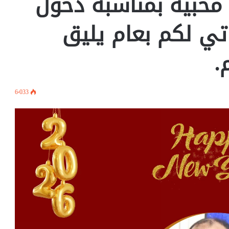
محبية بمناسبة دخول
 :تمنياتي لكم بعام يليق
.
6٬033