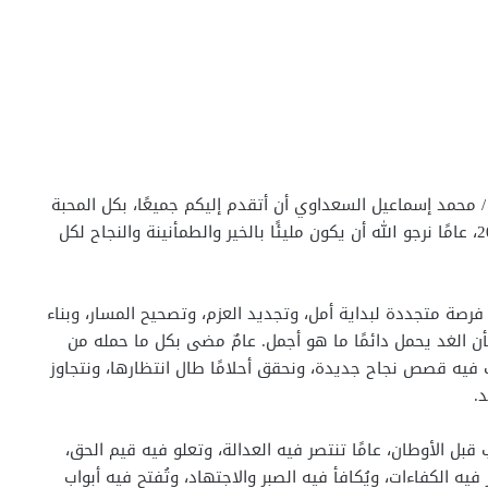
 محمد إسماعيل السعداوي أن أتقدم إليكم جميعًا، بكل المحبة
والتقدير، بأصدق التهاني وأطيب الأمنيات بحلول عام 2026، عامًا نرجو الله أن يكون مليئًا بالخير والطمأنينة والنجاح لكل
رصة متجددة لبداية أمل، وتجديد العزم، وتصحيح المسار، وبناء
أن الغد يحمل دائمًا ما هو أجمل. عامٌ مضى بكل ما حمله من
ب فيه قصص نجاح جديدة، ونحقق أحلامًا طال انتظارها، ونتجاوز
.
لام في القلوب قبل الأوطان، عامًا تنتصر فيه العدالة، وتعلو فيه قيم الحق،
 فيه الكفاءات، ويُكافأ فيه الصبر والاجتهاد، وتُفتح فيه أبواب