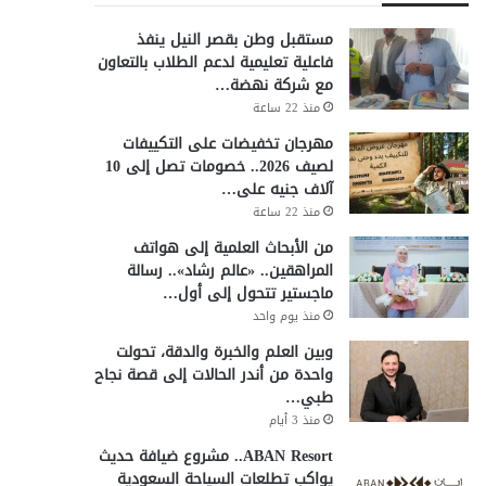
مستقبل وطن بقصر النيل ينفذ
فاعلية تعليمية لدعم الطلاب بالتعاون
مع شركة نهضة…
منذ 22 ساعة
مهرجان تخفيضات على التكييفات
لصيف 2026.. خصومات تصل إلى 10
آلاف جنيه على…
منذ 22 ساعة
من الأبحاث العلمية إلى هواتف
المراهقين.. «عالم رشاد».. رسالة
ماجستير تتحول إلى أول…
منذ يوم واحد
وبين العلم والخبرة والدقة، تحولت
واحدة من أندر الحالات إلى قصة نجاح
طبي…
منذ 3 أيام
ABAN Resort.. مشروع ضيافة حديث
يواكب تطلعات السياحة السعودية