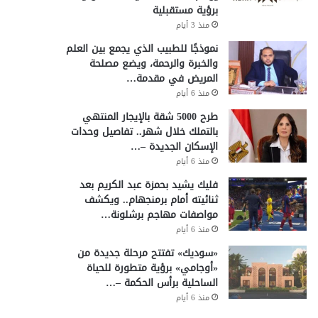
برؤية مستقبلية
منذ 3 أيام
نموذجًا للطبيب الذي يجمع بين العلم
والخبرة والرحمة، ويضع مصلحة
المريض في مقدمة…
منذ 6 أيام
طرح 5000 شقة بالإيجار المنتهي
بالتملك خلال شهر.. تفاصيل وحدات
الإسكان الجديدة –…
منذ 6 أيام
فليك يشيد بحمزة عبد الكريم بعد
ثنائيته أمام برمنجهام.. ويكشف
مواصفات مهاجم برشلونة…
منذ 6 أيام
«سوديك» تفتتح مرحلة جديدة من
«أوجامي» برؤية متطورة للحياة
الساحلية برأس الحكمة –…
منذ 6 أيام