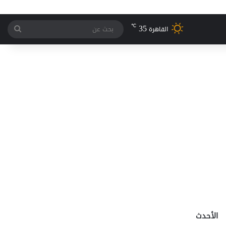
35
℃
بحث
القاهرة
عن
الأحدث