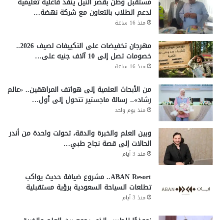
مستقبل وطن بقصر النيل ينفذ فاعلية تعليمية
لدعم الطلاب بالتعاون مع شركة نهضة…
منذ 16 ساعة
مهرجان تخفيضات على التكييفات لصيف 2026..
خصومات تصل إلى 10 آلاف جنيه على…
منذ 16 ساعة
من الأبحاث العلمية إلى هواتف المراهقين.. «عالم
رشاد».. رسالة ماجستير تتحول إلى أول…
منذ يوم واحد
وبين العلم والخبرة والدقة، تحولت واحدة من أندر
الحالات إلى قصة نجاح طبي…
منذ 3 أيام
ABAN Resort.. مشروع ضيافة حديث يواكب
تطلعات السياحة السعودية برؤية مستقبلية
منذ 3 أيام