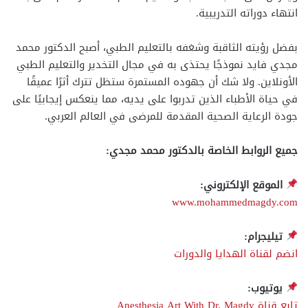
انتهاء دوراته التدريبية.
بفضل رؤيته الثاقبة وشغفه بالتعليم الطبي، أصبح الدكتور محمد
مجدي فايد نموذجًا يحتذى به في مجال التخدير والتعليم الطبي
الأونلاين. ولا شك أن جهوده المستمرة ستظل تترك أثرًا عميقًا
في حياة الأطباء الذين تدربوا على يديه، مما ينعكس إيجابيًا على
جودة الرعاية الصحية المقدمة للمرضى في العالم العربي.
جميع الروابط الخاصة بالدكتور محمد مجدي:
الموقع الإلكتروني:
www.mohammedmagdy.com
تيليجرام:
انضم لقناة الهدايا والدورات
يوتيوب:
تابع قناة Anesthesia Art With Dr. Magdy