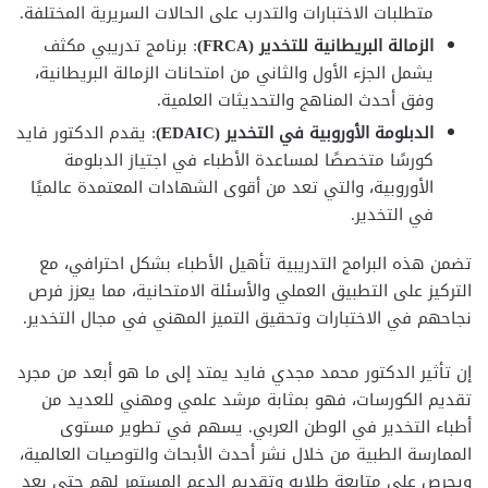
متطلبات الاختبارات والتدرب على الحالات السريرية المختلفة.
الزمالة البريطانية للتخدير (FRCA)
: برنامج تدريبي مكثف
يشمل الجزء الأول والثاني من امتحانات الزمالة البريطانية،
وفق أحدث المناهج والتحديثات العلمية.
الدبلومة الأوروبية في التخدير (EDAIC)
: يقدم الدكتور فايد
كورسًا متخصصًا لمساعدة الأطباء في اجتياز الدبلومة
الأوروبية، والتي تعد من أقوى الشهادات المعتمدة عالميًا
في التخدير.
تضمن هذه البرامج التدريبية تأهيل الأطباء بشكل احترافي، مع
التركيز على التطبيق العملي والأسئلة الامتحانية، مما يعزز فرص
نجاحهم في الاختبارات وتحقيق التميز المهني في مجال التخدير.
إن تأثير الدكتور محمد مجدي فايد يمتد إلى ما هو أبعد من مجرد
تقديم الكورسات، فهو بمثابة مرشد علمي ومهني للعديد من
أطباء التخدير في الوطن العربي. يسهم في تطوير مستوى
الممارسة الطبية من خلال نشر أحدث الأبحاث والتوصيات العالمية،
ويحرص على متابعة طلابه وتقديم الدعم المستمر لهم حتى بعد