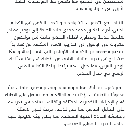
المتخصصين في التخدير، مما يعكس ثقة المؤسسات الطبية
الكبرى في خبرته وكفاءته.
بالتزامن مع التطورات التكنولوجية والتحول الرقمي في التعليم
الطبي، أدرك الدكتور محمد مجدي فايد الحاجة إلى توفير مصادر
تعليمية حديثة ومتطورة لأطباء التخدير، خاصة لمن يواجهون
صعوبات في الوصول إلى التدريب العملي المكثف. من هنا، بدأ
بتقديم مجموعة من الكورسات الأونلاين التي لاقت إقبالًا واسعًا،
حيث نجح في تدريب عشرات الآلاف من الأطباء في مختلف أنحاء
الوطن العربي، مما جعل اسمه يرتبط بريادة التعليم الطبي
الرقمي في مجال التخدير.
تتميز كورساته بأنها عملية ومباشرة، وتقدم محتوى علميًا دقيقًا
مدعومًا بالتطبيقات الإكلينيكية الواقعية، مما يسهل على الأطباء
فهم الإجراءات التخديرية المختلفة وإتقانها. يعتمد في تدريسه
على التفاعل المباشر، مما يتيح للأطباء فرصة لطرح الأسئلة
ومناقشة الحالات الطبية المختلفة، مما يخلق بيئة تعليمية غنية
تحاكي التدريب العملي الحقيقي.