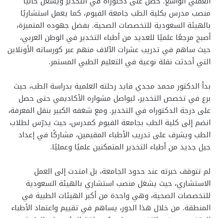
العملي الواسع. حصل على دكتوراه في التخدير ويشغل حاليًا
منصب مدرس بكلية الطب جامعة الفيوم، كما يعمل استشاريًا
بالهيئة السعودية للتخصصات الصحية. بفضل جهوده المتميزة،
أصبح مرجعًا علميًا للعديد من أطباء التخدير في الوطن العربي،
حيث ساهم في تدريب عشرات الآلاف منهم عبر كورساته الأونلاين
التي أحدثت نقلة نوعية في التعليم الطبي المستمر.
بدأ الدكتور محمد مجدي فايد رحلته العلمية بدراسة الطب، حيث
برع في تخصص التخدير، ليواصل مشواره الأكاديمي حتى حصل
على درجة الدكتوراه في التخدير. ومع شغفه الكبير بنقل المعرفة،
انضم إلى كلية الطب بجامعة الفيوم كمدرس، حيث يدرّس لطلاب
الطب ويشرف على تدريب الأطباء المقيمين، مشاركًا في إعداد
جيل جديد من أطباء التخدير المتمكنين علميًا وعمليًا.
لم تتوقف خبرته عند حدود الجامعة، بل امتدت إلى العمل
الاستشاري، حيث يشغل منصب استشاري بالهيئة السعودية
للتخصصات الصحية، وهي واحدة من أكبر الهيئات الطبية في
المنطقة. من خلال هذا الدور، يساهم في تقييم واعتماد الأطباء