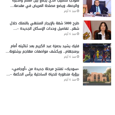
نموذجًا للطبيب الذي يجمع بين العلم والخبرة
والرحمة، ويضع مصلحة المريض في مقدمة…
منذ 6 أيام
طرح 5000 شقة بالإيجار المنتهي بالتملك خلال
شهر.. تفاصيل وحدات الإسكان الجديدة –…
منذ 6 أيام
فليك يشيد بحمزة عبد الكريم بعد ثنائيته أمام
برمنجهام.. ويكشف مواصفات مهاجم برشلونة…
منذ 6 أيام
«سوديك» تفتتح مرحلة جديدة من «أوجامي»
برؤية متطورة للحياة الساحلية برأس الحكمة –…
منذ 6 أيام