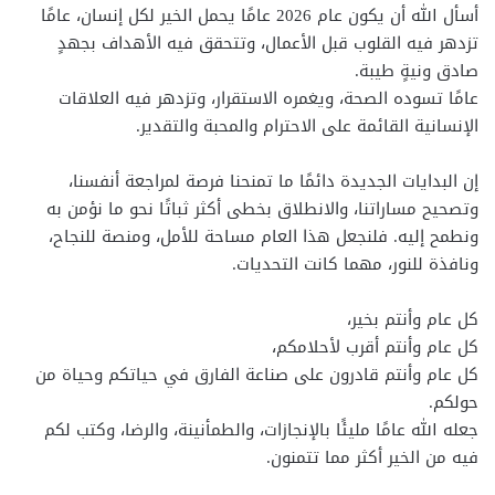
أسأل الله أن يكون عام 2026 عامًا يحمل الخير لكل إنسان، عامًا
تزدهر فيه القلوب قبل الأعمال، وتتحقق فيه الأهداف بجهدٍ
صادق ونيةٍ طيبة.
عامًا تسوده الصحة، ويغمره الاستقرار، وتزدهر فيه العلاقات
الإنسانية القائمة على الاحترام والمحبة والتقدير.
إن البدايات الجديدة دائمًا ما تمنحنا فرصة لمراجعة أنفسنا،
وتصحيح مساراتنا، والانطلاق بخطى أكثر ثباتًا نحو ما نؤمن به
ونطمح إليه. فلنجعل هذا العام مساحة للأمل، ومنصة للنجاح،
ونافذة للنور، مهما كانت التحديات.
كل عام وأنتم بخير،
كل عام وأنتم أقرب لأحلامكم،
كل عام وأنتم قادرون على صناعة الفارق في حياتكم وحياة من
حولكم.
جعله الله عامًا مليئًا بالإنجازات، والطمأنينة، والرضا، وكتب لكم
فيه من الخير أكثر مما تتمنون.