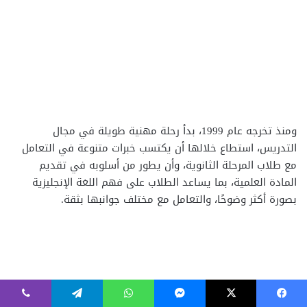
فيسبوك
‫X
ماسنجر
واتساب
تيلقرام
ڤايبر