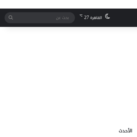
27
℃
بحث
القاهرة
عن
الأحدث