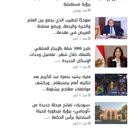
برؤية مستقبلية
منذ يومين
نموذجًا للطبيب الذي يجمع بين العلم
والخبرة والرحمة، ويضع مصلحة
المريض في مقدمة…
منذ 5 أيام
طرح 5000 شقة بالإيجار المنتهي
بالتملك خلال شهر.. تفاصيل وحدات
الإسكان الجديدة –…
منذ 5 أيام
فليك يشيد بحمزة عبد الكريم بعد
ثنائيته أمام برمنجهام.. ويكشف
مواصفات مهاجم برشلونة…
منذ 6 أيام
«سوديك» تفتتح مرحلة جديدة من
«أوجامي» برؤية متطورة للحياة
الساحلية برأس الحكمة –…
منذ 6 أيام