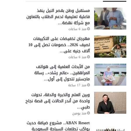
مستقبل وطن بقصر النيل ينفذ
فاعلية تعليمية لدعم الطلاب بالتعاون
مع شركة نهضة…
منذ 6 ساعات
مهرجان تخفيضات على التكييفات
لصيف 2026.. خصومات تصل إلى 10
آلاف جنيه على…
منذ 6 ساعات
من الأبحاث العلمية إلى هواتف
المراهقين.. «عالم رشاد».. رسالة
ماجستير تتحول إلى أول…
منذ 17 ساعة
وبين العلم والخبرة والدقة، تحولت
واحدة من أندر الحالات إلى قصة نجاح
طبي…
منذ يومين
ABAN Resort.. مشروع ضيافة حديث
يواكب تطلعات السياحة السعودية