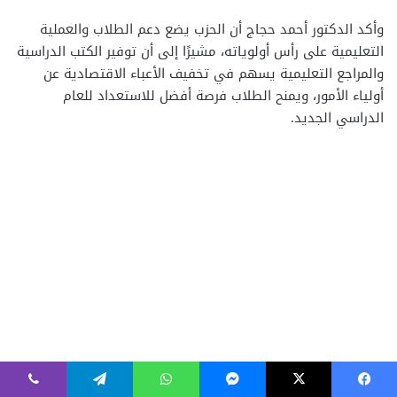
فيسبوك
‫X
ماسنجر
واتساب
تيلقرام
ڤايبر