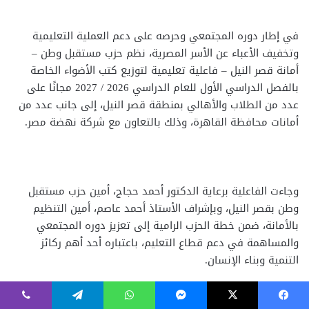
فيسبوك
‫X
ماسنجر
واتساب
تيلقرام
ڤايبر