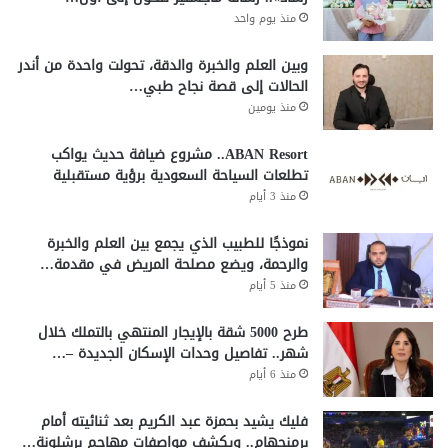
منذ يوم واحد
وبين العلم والخبرة والدقة، تحولت واحدة من أندر
الحالات إلى قصة نجاح طبي…
منذ يومين
ABAN Resort.. مشروع ضيافة حديث يواكب
تطلعات السياحة السعودية برؤية مستقبلية
منذ 3 أيام
نموذجًا للطبيب الذي يجمع بين العلم والخبرة
والرحمة، ويضع مصلحة المريض في مقدمة…
منذ 5 أيام
طرح 5000 شقة بالإيجار المنتهي بالتملك خلال
شهر.. تفاصيل وحدات الإسكان الجديدة –…
منذ 6 أيام
فليك يشيد بحمزة عبد الكريم بعد ثنائيته أمام
برمنجهام.. ويكشف مواصفات مهاجم برشلونة…