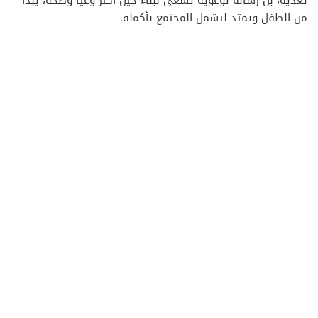
تغذية، بل رسالة توعوية تسعى لبناء جيل أكثر وعيًا وصحة، يبدأ
من الطفل ويمتد ليشمل المجتمع بأكمله.