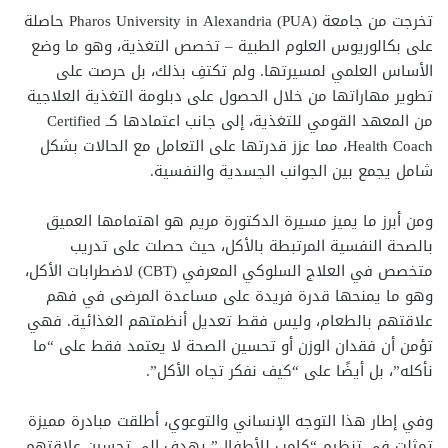
تخرجت من جامعة Pharos University in Alexandria (PUA) حاصلة
على بكالوريوس العلوم الطبية – تخصص التغذية، وهو ما وضع
الأساس العلمي لمسيرتها. ولم تكتفِ بذلك، بل حرصت على
تطوير مهاراتها من خلال الحصول على دبلومة التغذية العلاجية
من المعهد القومي للتغذية، إلى جانب اعتمادها كـ Certified
Health Coach، مما عزز قدرتها على التعامل مع الحالات بشكل
شامل يجمع بين الجوانب الجسدية والنفسية.
ومن أبرز ما يميز مسيرة الدكتورة مريم هو اهتمامها العميق
بالصحة النفسية المرتبطة بالأكل، حيث حصلت على تدريب
متخصص في العلاج السلوكي المعرفي (CBT) لاضطرابات الأكل،
وهو ما يمنحها قدرة فريدة على مساعدة المرضى في فهم
علاقتهم بالطعام، وليس فقط تعديل أنظمتهم الغذائية. فهي
تؤمن أن فقدان الوزن أو تحسين الصحة لا يعتمد فقط على “ما
نأكله”، بل أيضًا على “كيف نفكر تجاه الأكل”.
وفي إطار هذا التوجه الإنساني والتوعوي، أطلقت مبادرة مميزة
تمثلت في تنظيم “كامب للأطفال” يهدف إلى تحسين علاقتهم