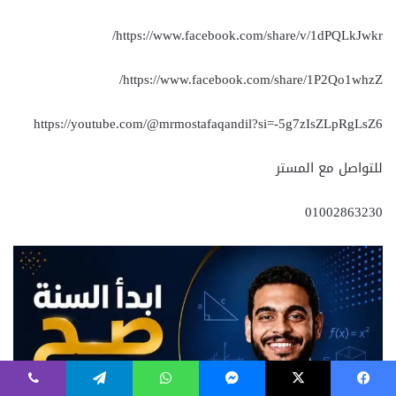
فيسبوك
‫X
ماسنجر
واتساب
تيلقرام
ڤايبر