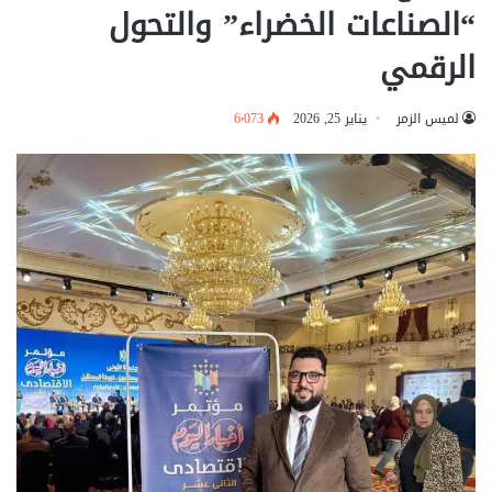
“الصناعات الخضراء” والتحول
الرقمي
لميس الزمر
يناير 25, 2026
6٬073