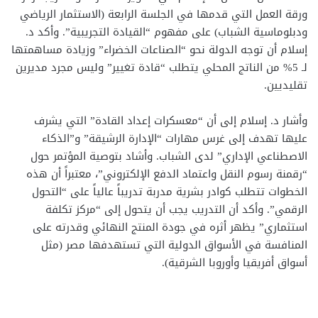
ورقة العمل التي قدمها في الجلسة الرابعة (الاستثمار الرياضي
ودبلوماسية الشباب) على مفهوم “القيادة التجريبية”. وأكد د.
إسلام أن توجه الدولة نحو “الصناعات الخضراء” وزيادة مساهمتها
لـ 5% من الناتج المحلي يتطلب “قادة تغيير” وليس مجرد مديرين
تقليديين.
وأشار د. إسلام إلى أن “معسكرات إعداد القادة” التي يشرف
عليها تهدف إلى غرس مهارات “الإدارة الرشيقة” و”الذكاء
الاصطناعي الإداري” لدى الشباب. وأشاد بتوصية المؤتمر حول
“رقمنة رسوم النقل واعتماد الدفع الإلكتروني”، معتبراً أن هذه
الخطوات تتطلب كوادر بشرية مدربة تدريباً عالياً على “التحول
الرقمي”. وأكد أن التدريب يجب أن يتحول إلى “مركز تكلفة
استثماري” يظهر أثره في جودة المنتج النهائي وقدرته على
المنافسة في الأسواق الدولية التي تستهدفها مصر (مثل
أسواق أفريقيا وأوروبا الشرقية).