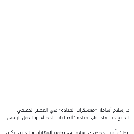
د. إسلام أسامة: “معسكرات القيادة” هي المختبر الحقيقي
لتخريج جيل قادر على قيادة “الصناعات الخضراء” والتحول الرقمي
انطلاقاً من تخصص د. إسلام في تطوير المهارات والتدريب، ركزت