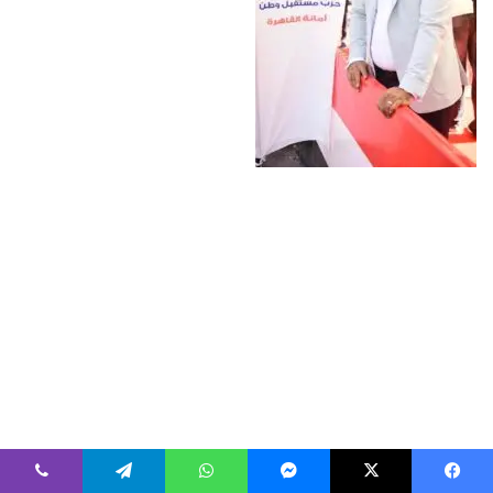
فيسبوك
‫X
ماسنجر
واتساب
تيلقرام
ڤايبر