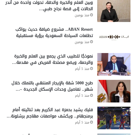
وبين العلم والخبرة والدقة، تحولت واحدة من أندر
الحالات إلى قصة نجاح طبي…
منذ يومين
ABAN Resort.. مشروع ضيافة حديث يواكب
تطلعات السياحة السعودية برؤية مستقبلية
منذ يومين
نموذجًا للطبيب الذي يجمع بين العلم والخبرة
والرحمة، ويضع مصلحة المريض في مقدمة…
منذ 5 أيام
طرح 5000 شقة بالإيجار المنتهي بالتملك خلال
شهر.. تفاصيل وحدات الإسكان الجديدة –…
منذ 5 أيام
فليك يشيد بحمزة عبد الكريم بعد ثنائيته أمام
برمنجهام.. ويكشف مواصفات مهاجم برشلونة…
منذ 5 أيام