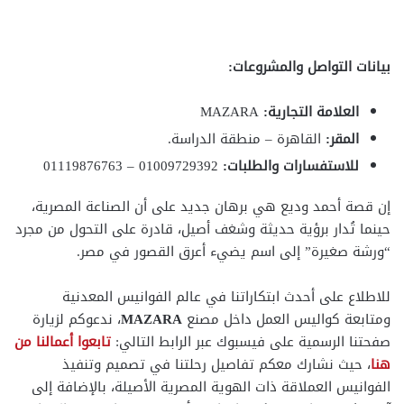
بيانات التواصل والمشروعات:
العلامة التجارية:
MAZARA
المقر:
القاهرة – منطقة الدراسة.
للاستفسارات والطلبات:
01009729392 – 01119876763
إن قصة أحمد وديع هي برهان جديد على أن الصناعة المصرية،
حينما تُدار برؤية حديثة وشغف أصيل، قادرة على التحول من مجرد
“ورشة صغيرة” إلى اسم يضيء أعرق القصور في مصر.
للاطلاع على أحدث ابتكاراتنا في عالم الفوانيس المعدنية
ومتابعة كواليس العمل داخل مصنع
MAZARA
، ندعوكم لزيارة
صفحتنا الرسمية على فيسبوك عبر الرابط التالي:
تابعوا أعمالنا من
هنا
، حيث نشارك معكم تفاصيل رحلتنا في تصميم وتنفيذ
الفوانيس العملاقة ذات الهوية المصرية الأصيلة، بالإضافة إلى