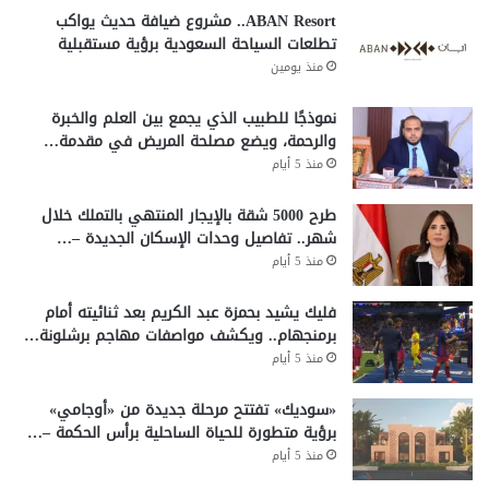
ABAN Resort.. مشروع ضيافة حديث يواكب
تطلعات السياحة السعودية برؤية مستقبلية
منذ يومين
نموذجًا للطبيب الذي يجمع بين العلم والخبرة
والرحمة، ويضع مصلحة المريض في مقدمة…
منذ 5 أيام
طرح 5000 شقة بالإيجار المنتهي بالتملك خلال
شهر.. تفاصيل وحدات الإسكان الجديدة –…
منذ 5 أيام
فليك يشيد بحمزة عبد الكريم بعد ثنائيته أمام
برمنجهام.. ويكشف مواصفات مهاجم برشلونة…
منذ 5 أيام
«سوديك» تفتتح مرحلة جديدة من «أوجامي»
برؤية متطورة للحياة الساحلية برأس الحكمة –…
منذ 5 أيام