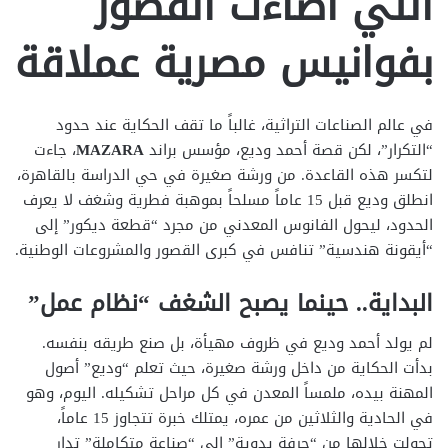
التي أضاءت القصور
بفوانيس مصرية عملاقة
في عالم الصناعات التراثية، غالباً ما تقف الحكاية عند حدود
“التكرار”، لكن قصة أحمد وديع، مؤسس براند
MAZARA
، جاءت
لتكسر هذه القاعدة. من ورشة صغيرة في حي الدراسة بالقاهرة،
انطلق وديع قبل 15 عاماً مسلحاً بموهبة فطرية وشغف لا يعرف
الحدود، ليحول الفانوس المعدني من مجرد “قطعة ديكور” إلى
“أيقونة هندسية” تنافس في كبرى القصور والمشروعات الوطنية.
البداية.. حينما يصبح الشغف “نظام عمل”
لم يولد أحمد وديع في ظروف مهيأة، بل صنع طريقه بنفسه.
بدأت الحكاية من داخل ورشة صغيرة، حيث تعلم “وديع” أصول
المهنة بيده، ملمساً المعدن في كل مراحل تشكيله. اليوم، وهو
في الحادية والثلاثين من عمره، يمتلك خبرة تتجاوز 15 عاماً،
تحولت خلالها من “حرفة يدوية” إلى “صناعة متكاملة” تدار