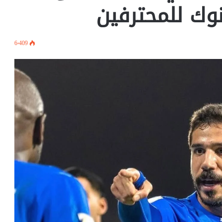
وك للمحترفين
6٬409