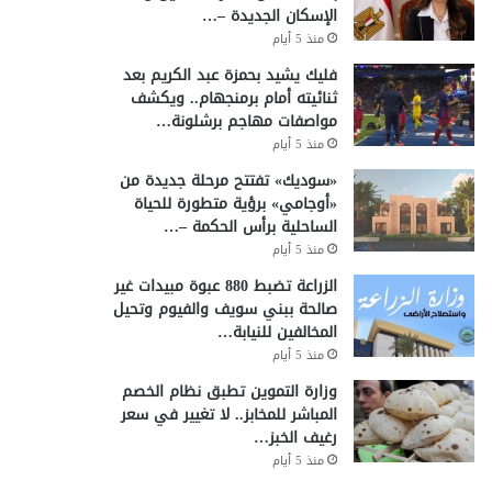
الإسكان الجديدة –…
منذ 5 أيام
فليك يشيد بحمزة عبد الكريم بعد
ثنائيته أمام برمنجهام.. ويكشف
مواصفات مهاجم برشلونة…
منذ 5 أيام
«سوديك» تفتتح مرحلة جديدة من
«أوجامي» برؤية متطورة للحياة
الساحلية برأس الحكمة –…
منذ 5 أيام
الزراعة تضبط 880 عبوة مبيدات غير
صالحة ببني سويف والفيوم وتحيل
المخالفين للنيابة…
منذ 5 أيام
وزارة التموين تطبق نظام الخصم
المباشر للمخابز.. لا تغيير في سعر
رغيف الخبز…
منذ 5 أيام