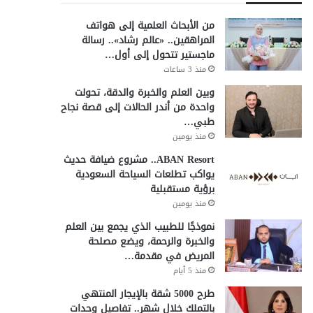
من الأبحاث العلمية إلى هواتف
المراهقين.. «عالم رشاد».. رسالة
ماجستير تتحول إلى أول…
منذ 3 ساعات
وبين العلم والخبرة والدقة، تحولت
واحدة من أندر الحالات إلى قصة نجاح
طبي…
منذ يومين
ABAN Resort.. مشروع ضيافة حديث
يواكب تطلعات السياحة السعودية
برؤية مستقبلية
منذ يومين
نموذجًا للطبيب الذي يجمع بين العلم
والخبرة والرحمة، ويضع مصلحة
المريض في مقدمة…
منذ 5 أيام
طرح 5000 شقة بالإيجار المنتهي
بالتملك خلال شهر.. تفاصيل وحدات