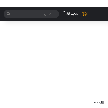
28
℃
بحث
القاهرة
عن
الأحدث