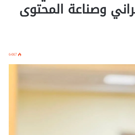
براني وصناعة المحتوى
6٬067