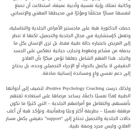
وكاتبة تمتلك رؤية نفسية وأدبية عميقة، استطاعت أن تصنع
لنفسها مسارًا مختلفًا ومؤثرًا في محيطها المهني والإنساني.
حصلت الدكتورة هبة على ماجستير الأمراض الجلدية والتناسلية،
وتعمل كإستشارية في مجال الجلدية والتجميل، لكنها لا تنظر
إلى المريض باعتباره حالة طبية فقط، بل ترى الإنسان بكل ما
يحمله من مشاعر وضغوط وتجارب حياتية تنعكس على الجسد
والجلد. هذا الفهم الشامل جعلها تؤمن مبكرًا بأن العلاج
الحقيقي لا يكتمل بالدواء أو الإجراء التجميلي وحده، بل يحتاج
إلى دعم نفسي واعٍ ومساندة إنسانية صادقة.
ولذلك درست Positive Psychology Coaching، لتضيف إلى أدواتها
الطبية بُعدًا نفسيًا داعمًا، يساعد مرضاها على استعادة ثقتهم
بأنفسهم، والتعامل مع أمراضهم الجلدية – التي كثيرًا ما تكون
مرهقة نفسيًا – بطريقة أكثر وعيًا وطمأنينة. وتؤكد هبة أن أغلب
حالات الجلدية والتجميل تحتاج إلى “support” حقيقي يكمل مسار
العلاج، وليس مجرد وصفة طبية.