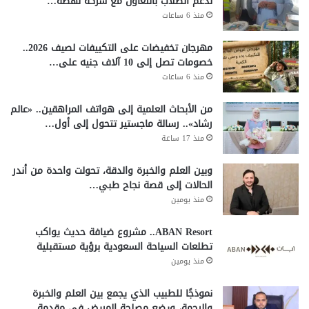
لدعم الطلاب بالتعاون مع شركة نهضة…
منذ 6 ساعات
مهرجان تخفيضات على التكييفات لصيف 2026..
خصومات تصل إلى 10 آلاف جنيه على…
منذ 6 ساعات
من الأبحاث العلمية إلى هواتف المراهقين.. «عالم
رشاد».. رسالة ماجستير تتحول إلى أول…
منذ 17 ساعة
وبين العلم والخبرة والدقة، تحولت واحدة من أندر
الحالات إلى قصة نجاح طبي…
منذ يومين
ABAN Resort.. مشروع ضيافة حديث يواكب
تطلعات السياحة السعودية برؤية مستقبلية
منذ يومين
نموذجًا للطبيب الذي يجمع بين العلم والخبرة
والرحمة، ويضع مصلحة المريض في مقدمة…