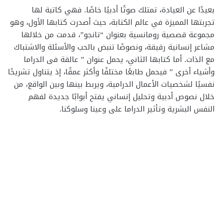
بعيدًا عن العيادة، تمتلك صوتًا أدبيًا خاصًا. فهي كاتبة لها
تجربتها المميزة في عالم الكتابة، حيث أصدرت كتابها الأول، وهو
مجموعة قصصية رومانسية بعنوان “تانجو”، قدمت من خلالها
مشاعر إنسانية رقيقة، ونصوصًا تنبض بالحب والأسئلة والاشتباك
مع الذات. أما كتابها الثاني، يحمل عنوان ” عالقة فى الدراما
وأشياء أخرى ” فيحمل طابعًا مختلفًا وأكثر عمقًا، إذ يتناول تشريحًا
نفسيًا لشخصيات الأعمال الدرامية، ويربط بينها وبين الواقع، من
خلال نصوص أدبية وتحليل إنساني يفتح أبوابًا جديدة لفهم
النفس البشرية وتأثير الدراما على وعينا وسلوكنا.