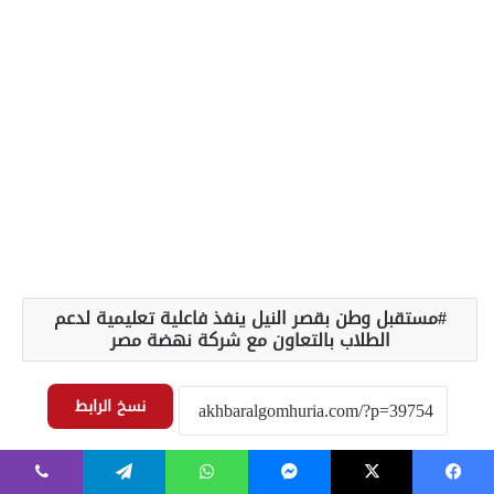
فيسبوك
‫X
ماسنجر
واتساب
تيلقرام
ڤايبر