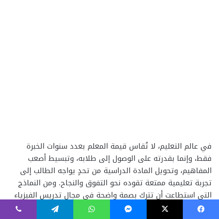
فيسبوك
‫X
ماسنجر
واتساب
تيلقرام
ڤايبر