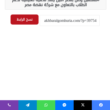
فيسبوك
‫X
ماسنجر
واتساب
تيلقرام
ڤايبر