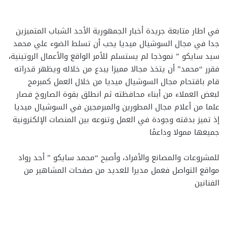
في اطار متابعة جريدة أخبار الجمهورية الأحد الشباب المتميزين
جدا في مجال السوشيال ميديا يحب أن تسلط الضوء علي محمد
سيد سايكو ” نموذجا لم يستسلم للأمر الواقع والأعمال الروتينية،
فقرر “محمد” أن يتخذ مجالا مميزا يبدع من خلاله ويظهر قدراته
قام باقتحام مجال السوشيال ميديا من خلال العمل كمبرمج
لبعض العملاء من أبناء محافظته ثم انطلق بقوة الصاروخ فصار
علما من أعلام مجال المطورين والمبرمجين في السوشيال ميديا
إذ تميز بدقته وجودة في العمل وتنوعه بين المنصات الإلكترونية
جميعها ممولا وداعمًا
للمشروعات والمصانع والأفراد، وأصبح “محمد سايكو ” أحد رواد
مواقع التواصل فعمل مديرا للعديد من صفحات المشاهير من
الفنانين