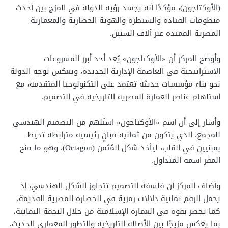
(الأوكتاجون)، مؤكدًا أنه يجسد رؤية الدولة في المزج بين أحدث
منظومات القيادة والسيطرة والهوية الحضارية والمعمارية
المصرية الممتدة عبر آلاف السنين.
وأوضح المركز أن «الأوكتاجون» يُعد أحد أبرز المشروعات
الاستراتيجية في العاصمة الإدارية الجديدة، ويعكس توجه الدولة
نحو بناء مؤسسات حديثة تعتمد على التكنولوجيا المتقدمة، مع
استلهام عناصر العمارة المصرية التاريخية في التصميم.
وأشار إلى أن اسم «الأوكتاجون» استُلهم من التصميم الهندسي
للمجمع، الذي يتكون من ثمانية مبانٍ رئيسية مترابطة تحيط
بمبنيين في القلب، ليأخذ شكل المُثمن (Octagon)، وهو ما منح
المقر اسمه المتداول.
وأضاف المركز أن فلسفة التصميم تتجاوز الشكل الهندسي، إذ
يحمل الرقم ثمانية دلالات رمزية في الحضارة المصرية القديمة،
كما يحضر بقوة في العمارة الإسلامية من خلال النجمة الثمانية،
بما يعكس مزيجًا بين الأصالة التاريخية والتطور المعماري الحديث.