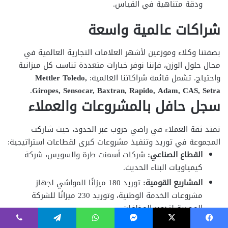
فيسبوك
‫X
ماسنجر
واتساب
تيلقرام
ڤايبر