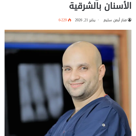
الأسنان بالشرقية
منار أيمن سليم
يناير 21, 2026
6٬229