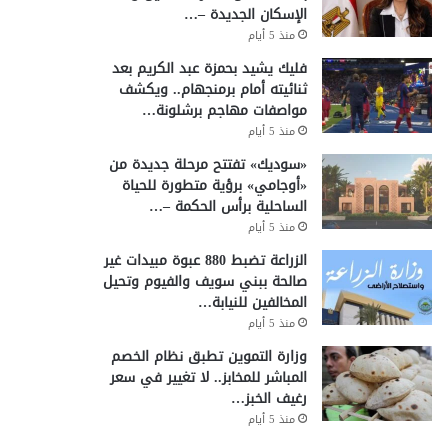
الإسكان الجديدة –…
منذ 5 أيام
فليك يشيد بحمزة عبد الكريم بعد
ثنائيته أمام برمنجهام.. ويكشف
مواصفات مهاجم برشلونة…
منذ 5 أيام
«سوديك» تفتتح مرحلة جديدة من
«أوجامي» برؤية متطورة للحياة
الساحلية برأس الحكمة –…
منذ 5 أيام
الزراعة تضبط 880 عبوة مبيدات غير
صالحة ببني سويف والفيوم وتحيل
المخالفين للنيابة…
منذ 5 أيام
وزارة التموين تطبق نظام الخصم
المباشر للمخابز.. لا تغيير في سعر
رغيف الخبز…
منذ 5 أيام