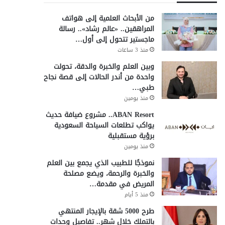
من الأبحاث العلمية إلى هواتف
المراهقين.. «عالم رشاد».. رسالة
ماجستير تتحول إلى أول…
منذ 3 ساعات
وبين العلم والخبرة والدقة، تحولت
واحدة من أندر الحالات إلى قصة نجاح
طبي…
منذ يومين
ABAN Resort.. مشروع ضيافة حديث
يواكب تطلعات السياحة السعودية
برؤية مستقبلية
منذ يومين
نموذجًا للطبيب الذي يجمع بين العلم
والخبرة والرحمة، ويضع مصلحة
المريض في مقدمة…
منذ 5 أيام
طرح 5000 شقة بالإيجار المنتهي
بالتملك خلال شهر.. تفاصيل وحدات