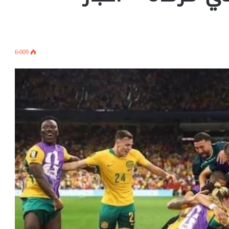
6٬009