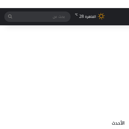
28
℃
بحث
القاهرة
عن
الأحدث