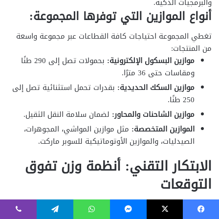
فيسبوك
‫X
ماسنجر
واتساب
تيلقرام
ڤايبر