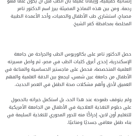
إنسانية حقيقية، وإيمانًا عميقًا بأن الطب قبل أن يكون علمًا فهو
رحمة. ومن بين هذه النماذج المضيئة يبرز اسم الدكتور تامر
مصباح، استشاري طب الأطفال والحميات، وأحد الأعمدة الطبية
المخلصة بمحافظة كفر الشيخ.
حصل الدكتور تامر على بكالوريوس الطب والجراحة من جامعة
الإسكندرية، إحدى أعرق كليات الطب في مصر، ثم واصل مسيرته
العلمية المتخصصة، فحصل على ماجستير الحساسية والمناعة في
الأطفال من جامعة عين شمس، ليجمع بين الدقة العلمية والفهم
العميق لأدق وأهم مشكلات صحة الطفل في العصر الحديث.
ولم يتوقف طموحه عند هذا الحد، بل استكمل خبراته بالحصول
على دبلوم التغذية العلاجية في الأطفال من الجامعة الأمريكية
للتعليم أون لاين، إدراكًا منه للدور المحوري للتغذية السليمة في
بناء طفل معافى جسديًا ومناعيًا.