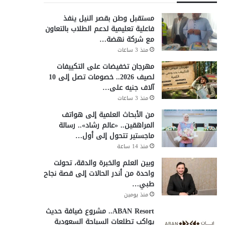
مستقبل وطن بقصر النيل ينفذ
فاعلية تعليمية لدعم الطلاب بالتعاون
مع شركة نهضة…
منذ 3 ساعات
مهرجان تخفيضات على التكييفات
لصيف 2026.. خصومات تصل إلى 10
آلاف جنيه على…
منذ 3 ساعات
من الأبحاث العلمية إلى هواتف
المراهقين.. «عالم رشاد».. رسالة
ماجستير تتحول إلى أول…
منذ 14 ساعة
وبين العلم والخبرة والدقة، تحولت
واحدة من أندر الحالات إلى قصة نجاح
طبي…
منذ يومين
ABAN Resort.. مشروع ضيافة حديث
يواكب تطلعات السياحة السعودية