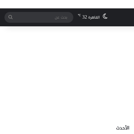
32
℃
بحث
القاهرة
عن
الأحدث