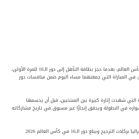
واصل منتخب مصر كتابة فصل جديد في تاريخه ببطولة كأس العالم، بعدما حجز بطاقة التأهل إلى دور الـ16 للمرة الأولى،
تراليا بنتيجة 4-2 بركلات الترجيح، في المباراة التي جمعتهما مساء اليوم ضمن منافسات دور
التي شهدت إثارة كبيرة بين المنتخبين، قبل أن يحسمها
مشواره في البطولة ويحقق إنجازًا غير مسبوق في تاريخ مشاركاته
ترجيح ويبلغ دور الـ16 في كأس العالم 2026