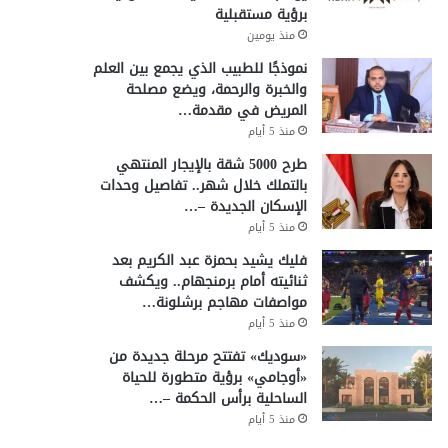
برؤية مستقبلية
منذ يومين
نموذجًا للطبيب الذي يجمع بين العلم
والخبرة والرحمة، ويضع مصلحة
المريض في مقدمة…
منذ 5 أيام
طرح 5000 شقة بالإيجار المنتهي
بالتملك خلال شهر.. تفاصيل وحدات
الإسكان الجديدة –…
منذ 5 أيام
فليك يشيد بحمزة عبد الكريم بعد
ثنائيته أمام برمنجهام.. ويكشف
مواصفات مهاجم برشلونة…
منذ 5 أيام
«سوديك» تفتتح مرحلة جديدة من
«أوجامي» برؤية متطورة للحياة
الساحلية برأس الحكمة –…
منذ 5 أيام