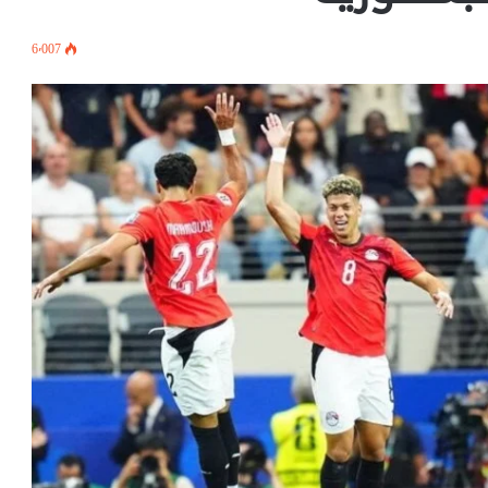
6٬007