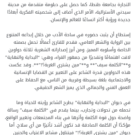
التجارة بجامعة طنطا، كما حصل على دبلومة متقدمة من مدينة
سيدني الأسترالية، الأمر الذي أضاف إلى شخصيته الفكرية أبعادًا
جديدة ورؤية أكثر اتساعًا للعالم والإنسان.
إستطاع أن يثبت حضوره في ساحة الأدب من خلال إبداعه المتنوع
بين الرواية والشعر العامي، فقدم للقارئ أعمالًا تحمل بصمته
الخاصة وأسلوبه المميز. ومن أبرز إصداراته الشعرية ثلاثة دواوين
لاقت اهتمامًا وتقديرًا من جمهور القراء، وهي: “البداية والنهاية”
و**”الكلمة سيف”** و**”مين يشتري الغربة؟!”**. وقد عكست
هذه الدواوين قدرة الشاعر على التعبير عن القضايا الإنسانية
والاجتماعية بلغة بسيطة وقريبة من الناس، مع الحفاظ على
العمق الفني والجمالي الذي يميز الشعر الحقيقي.
في ديوان “البداية والنهاية” يطرح الشاعر رؤيته للحياة وما
تحمله من تحولات وتجارب، بينما يقدم في “الكلمة سيف” رسالة
واضحة حول قوة الكلمة وأثرها في بناء المجتمعات وتغيير الواقع،
مؤكدًا أن الكلمة الصادقة قد تكون أشد تأثيرًا من أي سلاح. أما
ديوان “مين يشتري الغربة؟!” فيتناول مشاعر الاغتراب والحنين