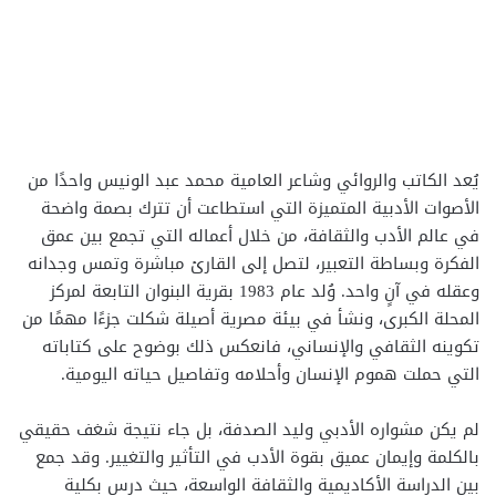
يُعد الكاتب والروائي وشاعر العامية محمد عبد الونيس واحدًا من
الأصوات الأدبية المتميزة التي استطاعت أن تترك بصمة واضحة
في عالم الأدب والثقافة، من خلال أعماله التي تجمع بين عمق
الفكرة وبساطة التعبير، لتصل إلى القارئ مباشرة وتمس وجدانه
وعقله في آنٍ واحد. وُلد عام 1983 بقرية البنوان التابعة لمركز
المحلة الكبرى، ونشأ في بيئة مصرية أصيلة شكلت جزءًا مهمًا من
تكوينه الثقافي والإنساني، فانعكس ذلك بوضوح على كتاباته
التي حملت هموم الإنسان وأحلامه وتفاصيل حياته اليومية.
لم يكن مشواره الأدبي وليد الصدفة، بل جاء نتيجة شغف حقيقي
بالكلمة وإيمان عميق بقوة الأدب في التأثير والتغيير. وقد جمع
بين الدراسة الأكاديمية والثقافة الواسعة، حيث درس بكلية