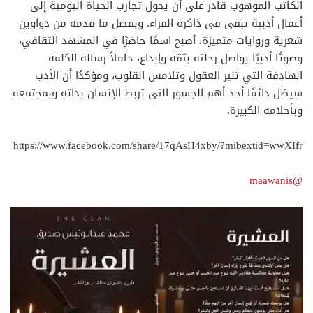
الكاتب الموهوب قادر على أن يحول تجارب الحياة اليومية إلى
أعمال أدبية تبقى في ذاكرة القراء. وبفضل ما قدمه من دواوين
شعرية وروايات متميزة، أصبح اسمًا حاضرًا في المشهد الثقافي،
وصوتًا أدبيًا يواصل رحلته بثقة وإبداع، حاملاً رسالة الكلمة
الهادفة التي تنير العقول وتلامس القلوب، ومؤكدًا أن الأدب
سيظل دائمًا أحد أهم الجسور التي تربط الإنسان بذاته وبمجتمعه
وبأحلامه الكبيرة.
https://www.facebook.com/share/17qAsH4xby/?mibextid=wwXIfr
@maawanis