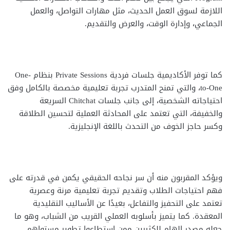
اللازمة لسوق العمل الحديث، مثل مهارات التواصل، والعمل
الجماعي، وإدارة الوقت، والعرض والتقديم.
كما توفر الأكاديمية جلسات فردية Private Sessions بنظام One-
to-One، والتي تمنح المتدرب تجربة تعليمية مخصصة بالكامل وفق
احتياجاته الشخصية، إلى جانب جلسات Chitchat السريعة
والخفيفة، التي تعتمد على المحادثة العملية لتحسين الطلاقة
وكسر حاجز الخوف من التحدث باللغة الإنجليزية.
ويؤكد المقربون منه أن سر نجاحه الحقيقي يكمن في قدرته على
فهم احتياجات الطلاب وتقديم تجربة تعليمية مرنة وعصرية
تعتمد على التحفيز والتفاعل، بعيدًا عن الأساليب التقليدية
المعقدة. كما يتميز بأسلوبه العملي القريب من الشباب، وهو ما
جعله مصدر إلهام للكثيرين ممن استطاعوا تطوير مستواهم