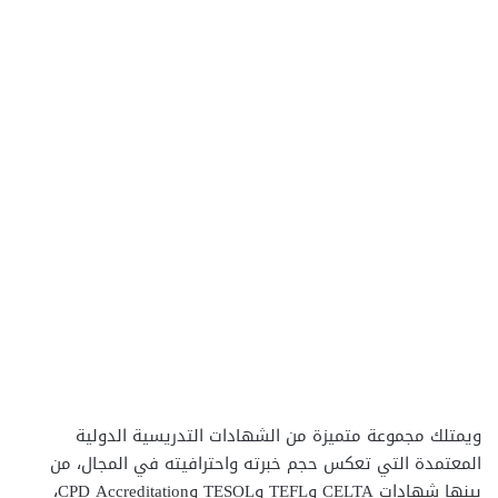
ويمتلك مجموعة متميزة من الشهادات التدريسية الدولية
المعتمدة التي تعكس حجم خبرته واحترافيته في المجال، من
بينها شهادات CELTA وTEFL وTESOL وCPD Accreditation،