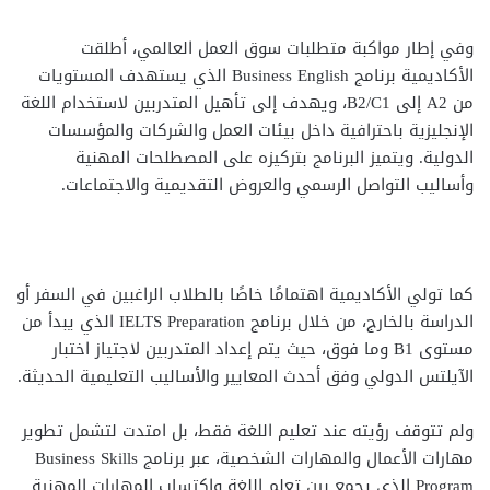
وفي إطار مواكبة متطلبات سوق العمل العالمي، أطلقت
الأكاديمية برنامج Business English الذي يستهدف المستويات
من A2 إلى B2/C1، ويهدف إلى تأهيل المتدربين لاستخدام اللغة
الإنجليزية باحترافية داخل بيئات العمل والشركات والمؤسسات
الدولية. ويتميز البرنامج بتركيزه على المصطلحات المهنية
وأساليب التواصل الرسمي والعروض التقديمية والاجتماعات.
كما تولي الأكاديمية اهتمامًا خاصًا بالطلاب الراغبين في السفر أو
الدراسة بالخارج، من خلال برنامج IELTS Preparation الذي يبدأ من
مستوى B1 وما فوق، حيث يتم إعداد المتدربين لاجتياز اختبار
الآيلتس الدولي وفق أحدث المعايير والأساليب التعليمية الحديثة.
ولم تتوقف رؤيته عند تعليم اللغة فقط، بل امتدت لتشمل تطوير
مهارات الأعمال والمهارات الشخصية، عبر برنامج Business Skills
Program الذي يجمع بين تعلم اللغة واكتساب المهارات المهنية