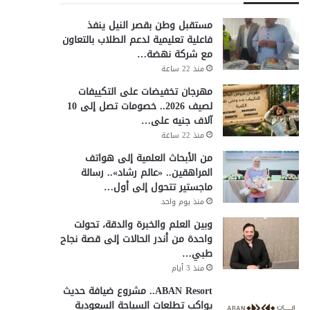
مستقبل وطن بقصر النيل ينفذ
فاعلية تعليمية لدعم الطلاب بالتعاون
مع شركة نهضة…
منذ 22 ساعة
مهرجان تخفيضات على التكييفات
لصيف 2026.. خصومات تصل إلى 10
آلاف جنيه على…
منذ 22 ساعة
من الأبحاث العلمية إلى هواتف
المراهقين.. «عالم رشاد».. رسالة
ماجستير تتحول إلى أول…
منذ يوم واحد
وبين العلم والخبرة والدقة، تحولت
واحدة من أندر الحالات إلى قصة نجاح
طبي…
منذ 3 أيام
ABAN Resort.. مشروع ضيافة حديث
يواكب تطلعات السياحة السعودية