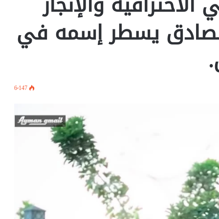
 الاحترافية والإنجاز
الصادق يسطر إسمه في
.
6٬147