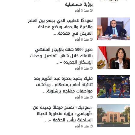
برؤية مستقبلية
منذ 3 أيام
نموذجًا للطبيب الذي يجمع بين العلم
والخبرة والرحمة، ويضع مصلحة
المريض في مقدمة…
منذ 6 أيام
طرح 5000 شقة بالإيجار المنتهي
بالتملك خلال شهر.. تفاصيل وحدات
الإسكان الجديدة –…
منذ 6 أيام
فليك يشيد بحمزة عبد الكريم بعد
ثنائيته أمام برمنجهام.. ويكشف
مواصفات مهاجم برشلونة…
منذ 6 أيام
«سوديك» تفتتح مرحلة جديدة من
«أوجامي» برؤية متطورة للحياة
الساحلية برأس الحكمة –…
منذ 6 أيام