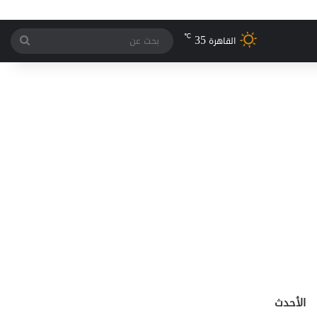
35
℃
بحث
القاهرة
عن
الأحدث