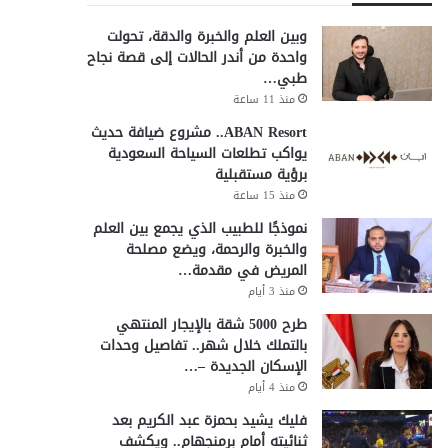
وبين العلم والخبرة والدقة، تحولت
واحدة من أندر الحالات إلى قصة نجاح
طبي…
منذ 11 ساعة
ABAN Resort.. مشروع ضيافة حديث
يواكب تطلعات السياحة السعودية
برؤية مستقبلية
منذ 15 ساعة
نموذجًا للطبيب الذي يجمع بين العلم
والخبرة والرحمة، ويضع مصلحة
المريض في مقدمة…
منذ 3 أيام
طرح 5000 شقة بالإيجار المنتهي
بالتملك خلال شهر.. تفاصيل وحدات
الإسكان الجديدة –…
منذ 4 أيام
فليك يشيد بحمزة عبد الكريم بعد
ثنائيته أمام برمنجهام.. ويكشف