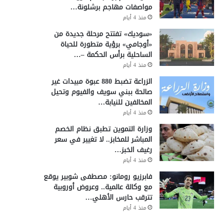
مواصفات مهاجم برشلونة…
منذ 4 أيام
«سوديك» تفتتح مرحلة جديدة من
«أوجامي» برؤية متطورة للحياة
الساحلية برأس الحكمة –…
منذ 4 أيام
الزراعة تضبط 880 عبوة مبيدات غير
صالحة ببني سويف والفيوم وتحيل
المخالفين للنيابة…
منذ 4 أيام
وزارة التموين تطبق نظام الخصم
المباشر للمخابز.. لا تغيير في سعر
رغيف الخبز…
منذ 4 أيام
فابرزيو رومانو: مصطفى شوبير يوقع
مع وكالة عالمية.. وعروض أوروبية
تترقب حارس الأهلي…
منذ 4 أيام