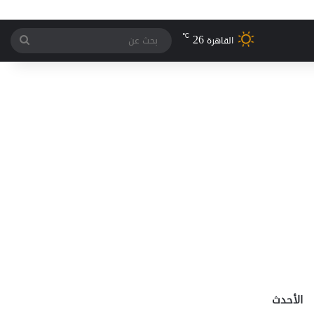
26
℃
بحث
القاهرة
عن
الأحدث