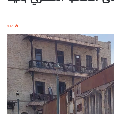
6٬120