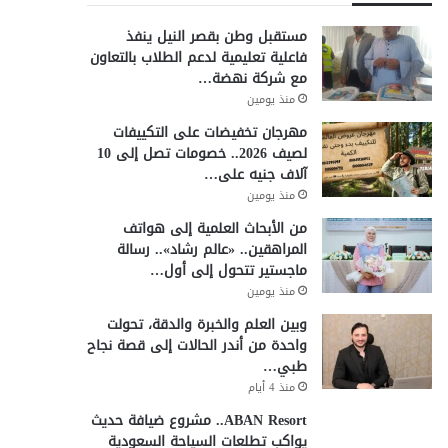
مستقبل وطن بقصر النيل ينفذ
فاعلية تعليمية لدعم الطلاب بالتعاون
مع شركة نهضة…
منذ يومين
مهرجان تخفيضات على التكييفات
لصيف 2026.. خصومات تصل إلى 10
آلاف جنيه على…
منذ يومين
من الأبحاث العلمية إلى هواتف
المراهقين.. «عالم رشاد».. رسالة
ماجستير تتحول إلى أول…
منذ يومين
وبين العلم والخبرة والدقة، تحولت
واحدة من أندر الحالات إلى قصة نجاح
طبي…
منذ 4 أيام
ABAN Resort.. مشروع ضيافة حديث
يواكب تطلعات السياحة السعودية