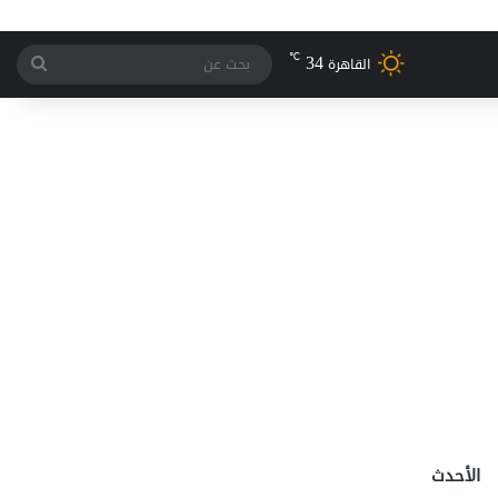
34
℃
بحث
القاهرة
عن
الأحدث