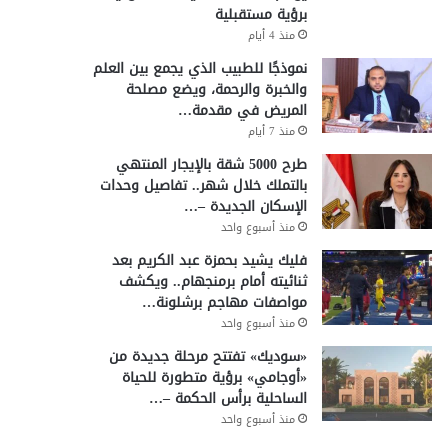
برؤية مستقبلية
منذ 4 أيام
نموذجًا للطبيب الذي يجمع بين العلم
والخبرة والرحمة، ويضع مصلحة
المريض في مقدمة…
منذ 7 أيام
طرح 5000 شقة بالإيجار المنتهي
بالتملك خلال شهر.. تفاصيل وحدات
الإسكان الجديدة –…
منذ أسبوع واحد
فليك يشيد بحمزة عبد الكريم بعد
ثنائيته أمام برمنجهام.. ويكشف
مواصفات مهاجم برشلونة…
منذ أسبوع واحد
«سوديك» تفتتح مرحلة جديدة من
«أوجامي» برؤية متطورة للحياة
الساحلية برأس الحكمة –…
منذ أسبوع واحد