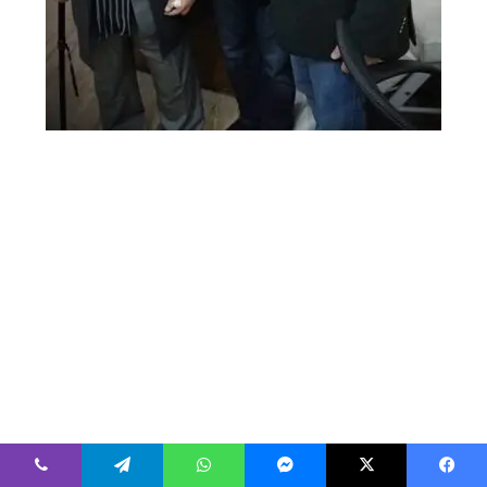
فيسبوك
‫X
ماسنجر
واتساب
تيلقرام
ڤايبر