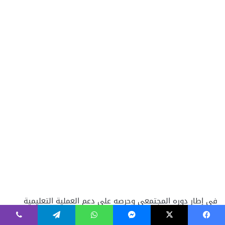
فيسبوك
‫X
ماسنجر
واتساب
تيلقرام
ڤايبر