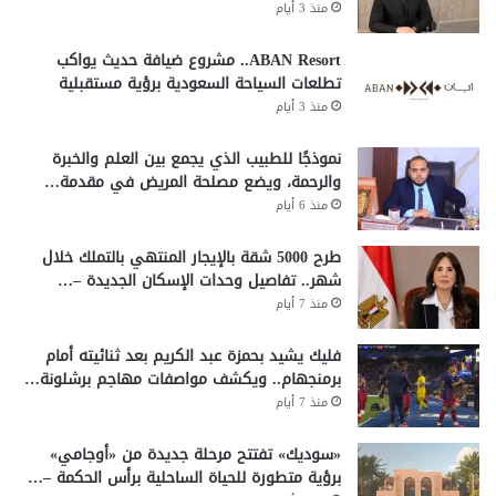
منذ 3 أيام
ABAN Resort.. مشروع ضيافة حديث يواكب
تطلعات السياحة السعودية برؤية مستقبلية
منذ 3 أيام
نموذجًا للطبيب الذي يجمع بين العلم والخبرة
والرحمة، ويضع مصلحة المريض في مقدمة…
منذ 6 أيام
طرح 5000 شقة بالإيجار المنتهي بالتملك خلال
شهر.. تفاصيل وحدات الإسكان الجديدة –…
منذ 7 أيام
فليك يشيد بحمزة عبد الكريم بعد ثنائيته أمام
برمنجهام.. ويكشف مواصفات مهاجم برشلونة…
منذ 7 أيام
«سوديك» تفتتح مرحلة جديدة من «أوجامي»
برؤية متطورة للحياة الساحلية برأس الحكمة –…