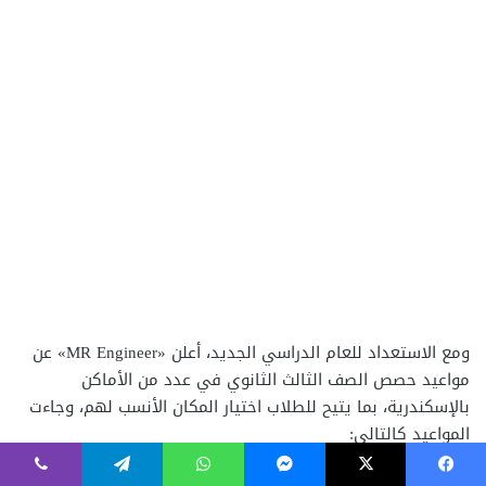
فيسبوك
‫X
ماسنجر
واتساب
تيلقرام
ڤايبر