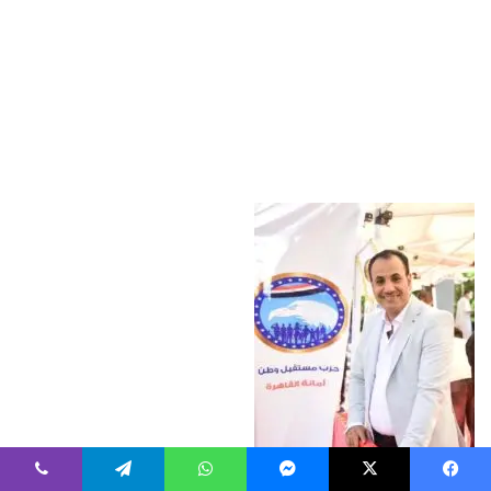
فيسبوك
‫X
ماسنجر
واتساب
تيلقرام
ڤايبر