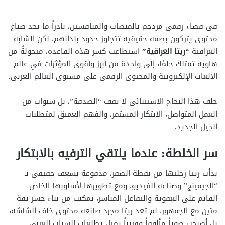
في فضاء رقمي مزدحم بالمنصات والمنافسين، نادراً ما نجد صناع
محتوى يتركون بصمة حقيقية تتجاوز حدود بلدانهم. لكن الشابة
العراقية
“ريتا العراقية”
استطاعت كسر هذه القاعدة، متحولةً من
هاوية تمتلك حلمًا، إلى واحدة من أبرز وأقوى المؤثرات في عالم
الألعاب الإلكترونية والمحتوى الرقمي على مستوى العالم العربي.
خلف هذا النجاح الاستثنائي لا تقف “الصدفة”، بل سنوات من
العمل المتواصل، الابتكار المستمر، والفهم العميق لمتطلبات
الجيل الجديد.
سر الخلطة: عندما يلتقي الترفيه بالابتكار
بدأت ريتا رحلتها من نقطة الصفر، مدفوعة بشغف حقيقي بـ
“الجيمينج” وصناعة الفيديو. ومع تطويرها لأسلوبها الخاص
القائم على العفوية والتفاعل المباشر، تمكنت من بناء جسر ثقة
متين مع الجمهور. لم تعد ريتا مجرد صانعة محتوى خلف الشاشة،
بل أصبحت صوتاً مألوفاً وقريباً يمثل تطلعات الشباب العربي.