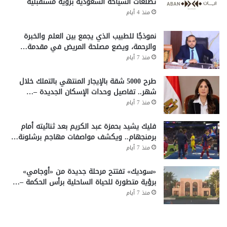
تطلعات السياحة السعودية برؤية مستقبلية
منذ 4 أيام
نموذجًا للطبيب الذي يجمع بين العلم والخبرة
والرحمة، ويضع مصلحة المريض في مقدمة…
منذ 7 أيام
طرح 5000 شقة بالإيجار المنتهي بالتملك خلال
شهر.. تفاصيل وحدات الإسكان الجديدة –…
منذ 7 أيام
فليك يشيد بحمزة عبد الكريم بعد ثنائيته أمام
برمنجهام.. ويكشف مواصفات مهاجم برشلونة…
منذ 7 أيام
«سوديك» تفتتح مرحلة جديدة من «أوجامي»
برؤية متطورة للحياة الساحلية برأس الحكمة –…
منذ 7 أيام