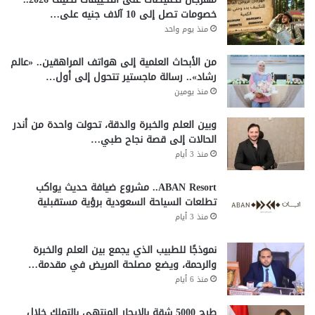
خصومات تصل إلى 10 آلاف جنيه على…
منذ يوم واحد
من الأبحاث العلمية إلى هواتف المراهقين.. «عالم
رشاد».. رسالة ماجستير تتحول إلى أول…
منذ يومين
وبين العلم والخبرة والدقة، تحولت واحدة من أندر
الحالات إلى قصة نجاح طبي…
منذ 3 أيام
ABAN Resort.. مشروع ضيافة حديث يواكب
تطلعات السياحة السعودية برؤية مستقبلية
منذ 3 أيام
نموذجًا للطبيب الذي يجمع بين العلم والخبرة
والرحمة، ويضع مصلحة المريض في مقدمة…
منذ 6 أيام
طرح 5000 شقة بالإيجار المنتهي بالتملك خلال