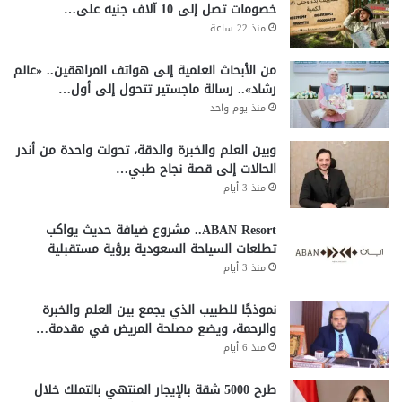
خصومات تصل إلى 10 آلاف جنيه على…
منذ 22 ساعة
من الأبحاث العلمية إلى هواتف المراهقين.. «عالم
رشاد».. رسالة ماجستير تتحول إلى أول…
منذ يوم واحد
وبين العلم والخبرة والدقة، تحولت واحدة من أندر
الحالات إلى قصة نجاح طبي…
منذ 3 أيام
ABAN Resort.. مشروع ضيافة حديث يواكب
تطلعات السياحة السعودية برؤية مستقبلية
منذ 3 أيام
نموذجًا للطبيب الذي يجمع بين العلم والخبرة
والرحمة، ويضع مصلحة المريض في مقدمة…
منذ 6 أيام
طرح 5000 شقة بالإيجار المنتهي بالتملك خلال