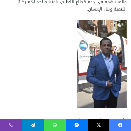
فيسبوك
‫X
ماسنجر
واتساب
تيلقرام
ڤايبر