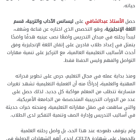
حياته.
حصل
الأستاذ عبدالشافي
على
ليسانس الآداب والتربية، قسم
اللغة الإنجليزية
، وهو التخصص الذي اختاره عن قناعة وشغف،
ليبدأ رحلته في ميدان التدريس واضعًا نصب عينيه هدفًا واضحًا
يتمثل في إعداد طلاب قادرين على إتقان اللغة الإنجليزية وفق
أحدث الأساليب التعليمية العالمية، مع التركيز على تنمية مهارات
التواصل والفهم وليس الحفظ فقط.
ومنذ بداية عمله في مجال التعليم، حرص على تطوير قدراته
المهنية والعلمية، إدراكًا منه أن العملية التعليمية تشهد تغيرات
متسارعة تتطلب من المعلم مواكبة كل جديد. لذلك حصل على
عدد من الدورات التدريبية المتخصصة من الجامعة الأمريكية،
والتي ساهمت في صقل مهاراته التعليمية، ومنحته خبرات حديثة
في أساليب التدريس وإدارة الصف وتنمية التفكير لدى الطلاب.
ولم يتوقف طموحه عند هذا الحد، بل واصل رحلته العلمية
بالحصول على شهادة CELTA، إحدى أهم الشهادات الدولية في