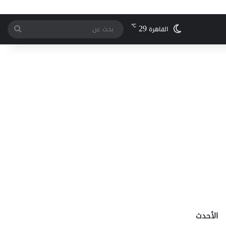
29
℃
بحث
القاهرة
عن
الأحدث