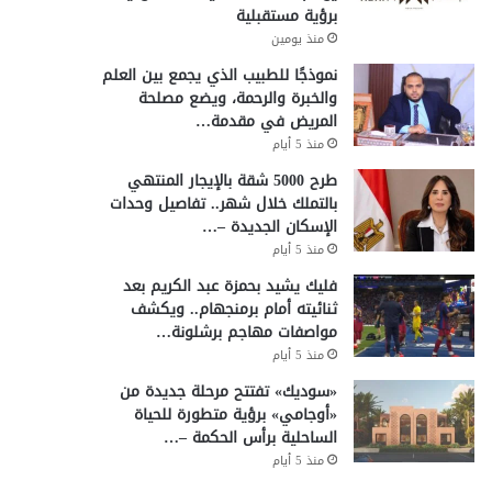
برؤية مستقبلية
منذ يومين
نموذجًا للطبيب الذي يجمع بين العلم
والخبرة والرحمة، ويضع مصلحة
المريض في مقدمة…
منذ 5 أيام
طرح 5000 شقة بالإيجار المنتهي
بالتملك خلال شهر.. تفاصيل وحدات
الإسكان الجديدة –…
منذ 5 أيام
فليك يشيد بحمزة عبد الكريم بعد
ثنائيته أمام برمنجهام.. ويكشف
مواصفات مهاجم برشلونة…
منذ 5 أيام
«سوديك» تفتتح مرحلة جديدة من
«أوجامي» برؤية متطورة للحياة
الساحلية برأس الحكمة –…
منذ 5 أيام