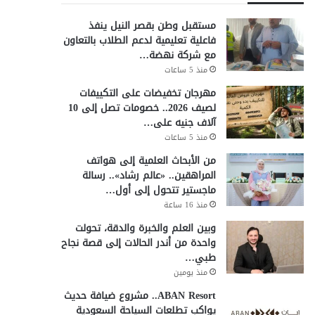
مستقبل وطن بقصر النيل ينفذ
فاعلية تعليمية لدعم الطلاب بالتعاون
مع شركة نهضة…
منذ 5 ساعات
مهرجان تخفيضات على التكييفات
لصيف 2026.. خصومات تصل إلى 10
آلاف جنيه على…
منذ 5 ساعات
من الأبحاث العلمية إلى هواتف
المراهقين.. «عالم رشاد».. رسالة
ماجستير تتحول إلى أول…
منذ 16 ساعة
وبين العلم والخبرة والدقة، تحولت
واحدة من أندر الحالات إلى قصة نجاح
طبي…
منذ يومين
ABAN Resort.. مشروع ضيافة حديث
يواكب تطلعات السياحة السعودية