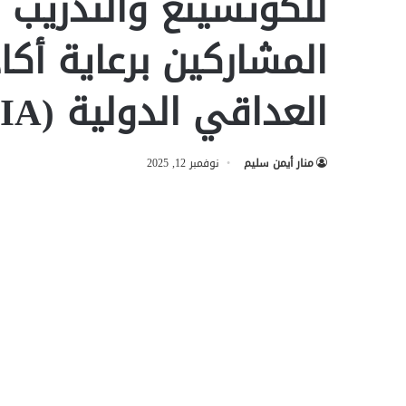
للكوتشينغ والتدريب ب
المشاركين برعاية أكاد
العداقي الدولية (AIA).
منار أيمن سليم
نوفمبر 12, 2025