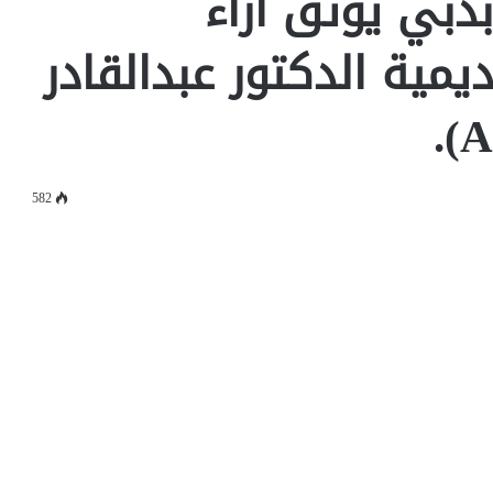
دبي يوثق آراء
يمية الدكتور عبدالقادر
582