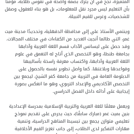
المتميزة، نجح في أن يترك بصمة واضحة في نفوس طلابه، مؤمنًا
بأن التعليم ليس مجرد نقل للمعلومات، بل هو بناء للعقول، وصقل
للشخصيات، وغرس للقيم النبيلة.
وينتمي الأستاذ علي إلى محافظة الدقهلية، وتحديدًا مدينة ميت
غمر، التي طالما أنجبت العديد من الكفاءات في مختلف المجالات.
وقد حصل على ليسانس الآداب قسم اللغة العربية وآدابها
بجامعة طنطا، وهو التخصص الذي أتاح له التعمق في علوم
اللغة العربية وآدابها، واكتساب معرفة راسخة بأساليبها
وقواعدها وبلاغتها. كما واصل تطوير نفسه بالحصول على
الدبلومة العامة في التربية من جامعة كفر الشيخ، ليجمع بين
التخصص الأكاديمي والإعداد التربوي، وهو ما انعكس بصورة
إيجابية على أدائه داخل الفصل الدراسي.
ويعمل معلمًا للغة العربية والتربية الإسلامية بمدرسة الإعدادية
بنين بميت غمر (مبارك سابقًا)، حيث يحرص على تقديم نموذج
تعليمي متوازن يجمع بين تبسيط المناهج الدراسية، وتنمية
مهارات التفكير لدى الطلاب، إلى جانب تعزيز القيم الأخلاقية