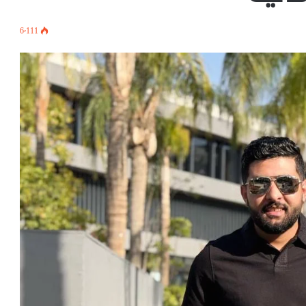
6٬111