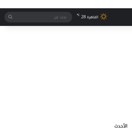
28
℃
بحث
القاهرة
عن
الأحدث