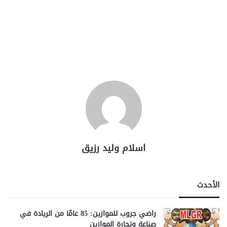
اسلام وليد رزيق
الأحدث
راضي جروب للموازين: 85 عامًا من الريادة في
صناعة وتجارة الموازين