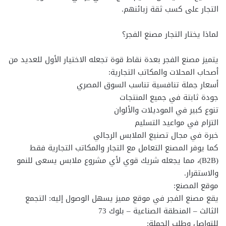
التجار على كسب ثقة زبائنهم.
لماذا يختار التجار مصنع الفجر؟
يتميز مصنع الفجر بعدة نقاط قوة تجعله الاختيار الأول للعديد من
أصحاب المحلات والمكاتب التجارية:
أسعار جملة تنافسية تناسب السوق المصري
جودة ثابتة في جميع المنتجات
تنوع كبير في الموديلات والألوان
التزام في مواعيد التسليم
خبرة في مجال تصنيع الملابس الرجالي
كما يوفر المصنع التعامل مع التجار والمكاتب التجارية فقط
(B2B)، مما يجعله شريك قوي لأي مشروع ملابس يسعى للنمو
والاستقرار.
موقع المصنع:
يقع مصنع الفجر في موقع مميز يسهل الوصول إليه: التجمع
الثالث – المنطقة الصناعية – بلوك 73
للتواصل وطلب الجملة: