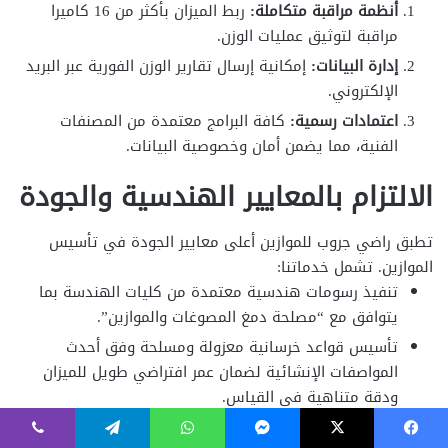
فيسبوك
‫X
ماسنجر
واتساب
تيلقرام
ڤايبر