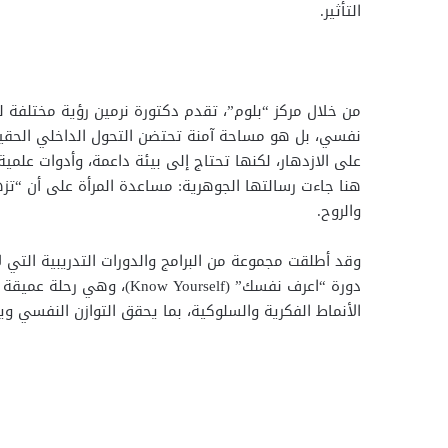
التأثير.
من خلال مركز “بلوم”، تقدم دكتورة نرمين رؤية مختلفة
نفسي، بل هو مساحة آمنة تحتضن التحول الداخلي الحقيقي
على الازدهار، لكنها تحتاج إلى بيئة داعمة، وأدوات علم
هنا جاءت رسالتها الجوهرية: مساعدة المرأة على أن “تز
والروح.
وقد أطلقت مجموعة من البرامج والدورات التدريبية التي ل
دورة “اعرف نفسك” (Yourself
الأنماط الفكرية والسلوكية، بما يحقق التوازن النفسي ويمن