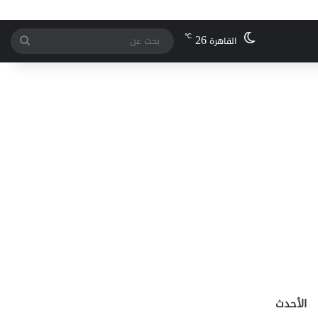
26
℃
بحث
القاهرة
عن
الأحدث