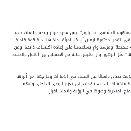
 لمفهوم التشافي. فـ”بلوم” ليس مجرد مركز يقدم جلسات دعم
. تؤمن دكتورة نرمين أن كل امرأة بداخلها بذرة قوة قادرة
ية صحيحة، ومرشد واعٍ يساعدها على إعادة اكتشاف ذاتها. ومن
هر” مثل الزهور، وأن تعيش حالة من الاتساق بين العقل والجسد
اقت صدى واسعًا بين النساء في الإمارات وخارجها. من أبرزها
Know )، وهي رحلة عميقة لاستكشاف الذات، تهدف إلى تعزيز الوعي الداخلي وفهم
ح المتدربة وضوحًا في الرؤية واتخاذ القرار.