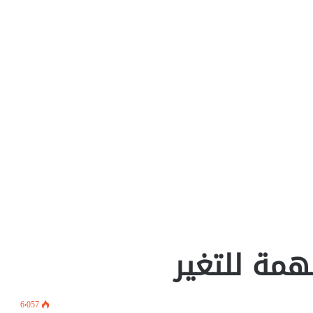
لهمة للتغير
6٬057