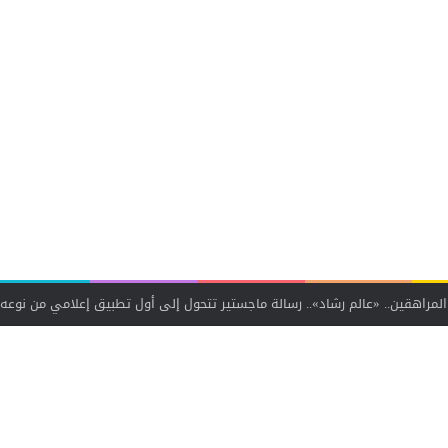
المراهقين.. «عالم رشاد».. رسالة ماجستير تتحول إلى أول تطبيق إعلامي من نوع