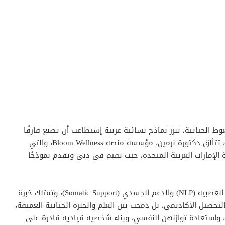
ط الحياتية، تبرز نماذج نسائية عربية إستطاعت أن تصنع فارقًا
حقيقيًا في حياة الآخرين. ومن بين هذه النماذج الملهمة، تتألق دكتورة نرمين، مؤسسة منصة Bloom Wellness، والتي
الإمارات العربية المتحدة، حيث تقيم في دبي وتقدم نموذجًا
دكتورة نرمين هي أخصائية معتمدة في البرمجة اللغوية العصبية (NLP) والدعم الجسدي (Somatic Support)، وتمتلك خبرة
تحصيل الأكاديمي، بل دمجت بين العلم والخبرة الحياتية العميقة،
ت، واستعادة توازنهن النفسي، وبناء شخصية قيادية قادرة على