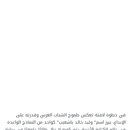
في خطوة لافتة تعكس طموح الشباب العربي وقدرته على
الإبداع، يبرز اسم” وليد خالد باشعيب” كواحد من النماذج الواعدة
في عالم الكتابة الأدبية، رغم كونه لا يزال طالبًا جامعيًا في بداية