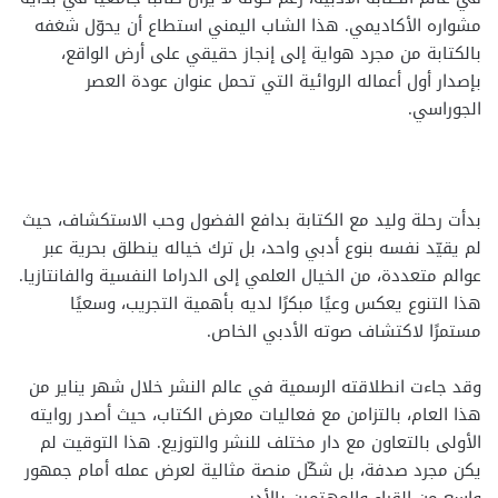
مشواره الأكاديمي. هذا الشاب اليمني استطاع أن يحوّل شغفه
بالكتابة من مجرد هواية إلى إنجاز حقيقي على أرض الواقع،
بإصدار أول أعماله الروائية التي تحمل عنوان عودة العصر
الجوراسي.
بدأت رحلة وليد مع الكتابة بدافع الفضول وحب الاستكشاف، حيث
لم يقيّد نفسه بنوع أدبي واحد، بل ترك خياله ينطلق بحرية عبر
عوالم متعددة، من الخيال العلمي إلى الدراما النفسية والفانتازيا.
هذا التنوع يعكس وعيًا مبكرًا لديه بأهمية التجريب، وسعيًا
مستمرًا لاكتشاف صوته الأدبي الخاص.
وقد جاءت انطلاقته الرسمية في عالم النشر خلال شهر يناير من
هذا العام، بالتزامن مع فعاليات معرض الكتاب، حيث أصدر روايته
الأولى بالتعاون مع دار مختلف للنشر والتوزيع. هذا التوقيت لم
يكن مجرد صدفة، بل شكّل منصة مثالية لعرض عمله أمام جمهور
واسع من القراء والمهتمين بالأدب.