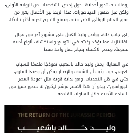
رومانسية، تدور أحداثها حول إحدى الشخصيات من الرواية الأولى،
ولكن قبل ظهور الديناصورات. هذا الربط بين الأعمال يعزز من
عمق العالم الروائي الذي يبنيه، ويمنح القارئ تجربة أكثر ترابطًا.
إلى جانب ذلك، يواصل وليد العمل على مشروع آخر في مجال
الفانتازيا، مما يؤكد رغبته في التوسع واستكشاف أنواع أدبية
متنوعة، وعدم الاكتفاء بنجاح عمل واحد فقط.
في النهاية، يمثل وليد خالد باشعيب نموذجًا ملهمًا للشباب
العربي، حيث يثبت أن الشغف والإصرار يمكن أن يصنعا الفارق،
حتى في ظل التحديات. ومع بداية قوية مثل “عودة العصر
الجوراسي”، يبدو أن هذا الاسم مرشح ليكون له حضور مميز في
الساحة الأدبية خلال السنوات القادمة.