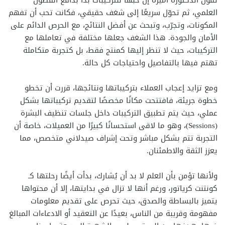
العلمي، ثم تحوّل سريعًا إلى شغف حقيقي، فكانت تحب أن تفهم
المكونات، وتجرّب، وتبحث عن أفضل النتائج، مع الحرص الدائم على
الأمان والجودة. هذا الشغف جعلها مختلفة في تعاملها مع
التركيبات، حيث لا تنظر إليها كمنتج فقط، بل كتجربة متكاملة
تهتم فيها بالتفاصيل واحتياجات كل حالة.
ومع تزايد إعجاب العملاء بتركيباتها ونتائجها، قررت أن تخطو
خطوة جريئة، فافتتحت مكانًا مخصصًا لتقديم تركيباتها بشكل
عملي، حيث يتم تطبيق التركيبات داخل جلسات تنظيف البشرة
(Sessions)، وهو ما لاقى استحسانًا كبيرًا من العميلات، خاصة أن
التجربة تتم بشكل مباشر وتحت إشراف صيدلاني متخصص، مما
يعزز الثقة والاطمئنان.
ولأنها تؤمن بأن العلم لا بد أن يُشارك، بدأت أيضًا رحلتها كـ
كونتنت كرياتور، ورغم أنها لا تزال في بدايتها، إلا أن محتواها
يتميز بالبساطة والصدق، حيث تحرص على تقديم معلومات
مفهومة وقريبة من الناس، بعيدًا عن التعقيد أو الادعاءات المبالغ