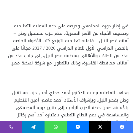
فيسبوك
‫X
ماسنجر
واتساب
تيلقرام
ڤايبر