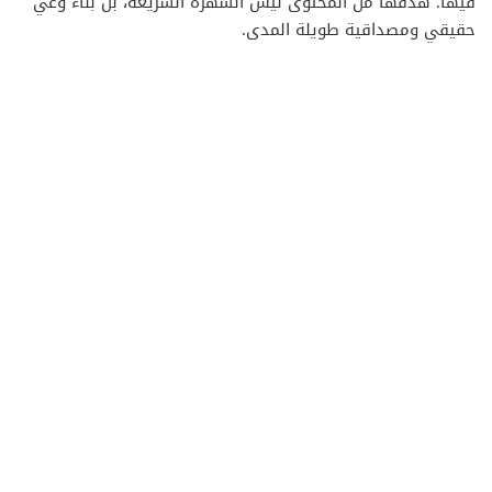
فيها. هدفها من المحتوى ليس الشهرة السريعة، بل بناء وعي
حقيقي ومصداقية طويلة المدى.