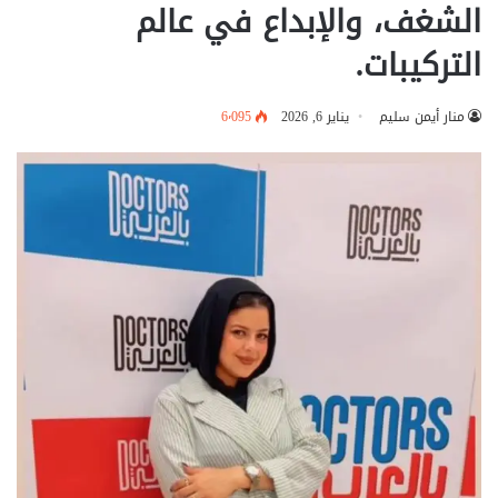
الشغف، والإبداع في عالم
التركيبات.
منار أيمن سليم
يناير 6, 2026
6٬095