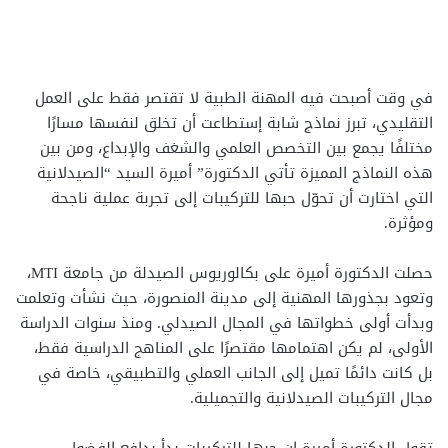
في وقت أصبحت فيه المهنة الطبية لا تقتصر فقط على العمل
التقليدي، تبرز نماذج شابة إستطاعت أن تخلق لنفسها مسارًا
مختلفًا يجمع بين التخصص العلمي والشغف والإبداع، ومن بين
هذه النماذج المميزة تأتي الدكتورة” أميرة السيد “الصيدلانية
التي اختارت أن تحوّل حبها للتركيبات إلى تجربة عملية ناجحة
ومؤثرة.
حصلت الدكتورة أميرة على بكالوريوس الصيدلة من جامعة MTI،
وتعود بجذورها المهنية إلى مدينة المنصورة، حيث نشأت وتعلمت
وبدأت أولى خطواتها في المجال الصيدلي. ومنذ سنوات الدراسة
الأولى، لم يكن اهتمامها مقتصرًا على المناهج الدراسية فقط،
بل كانت دائمًا تميل إلى الجانب العملي والتطبيقي، خاصة في
مجال التركيبات الصيدلانية والتجميلية.
تقول الدكتورة أميرة إن حبها للتركيبات بدأ بدافع الفضول