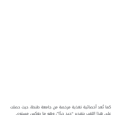
كما تُعد أخصائية تغذية مرخصة من جامعة طنطا، حيث حصلت
على هذا اللقب بتقدير “جيد جدًا”، وهو ما يعكس مستوى