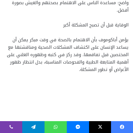
فيسبوك
‫X
ماسنجر
واتساب
تيلقرام
ڤايبر