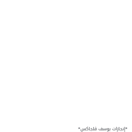
*إنجازات يوسف ڤلجاكس*