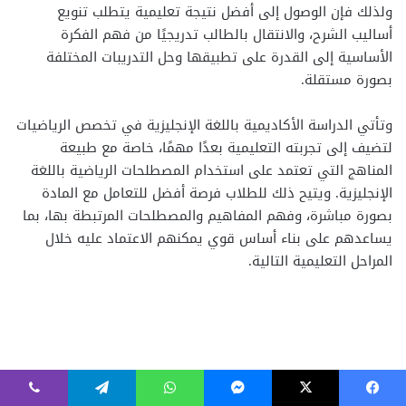
فيسبوك
‫X
ماسنجر
واتساب
تيلقرام
ڤايبر