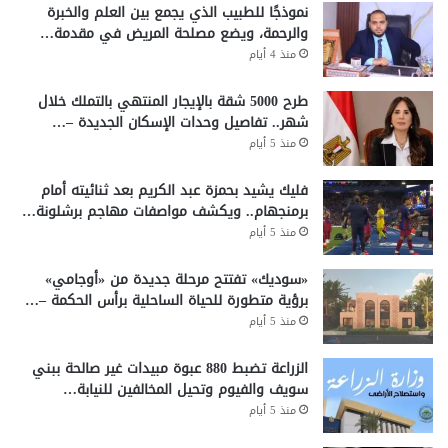
نموذجًا للطبيب الذي يجمع بين العلم والخبرة
والرحمة، ويضع مصلحة المريض في مقدمة…
منذ 4 أيام
طرح 5000 شقة بالإيجار المنتهي بالتملك خلال
شهر.. تفاصيل وحدات الإسكان الجديدة –…
منذ 5 أيام
فليك يشيد بحمزة عبد الكريم بعد ثنائيته أمام
برمنجهام.. ويكشف مواصفات مهاجم برشلونة…
منذ 5 أيام
«سوديك» تفتتح مرحلة جديدة من «أوجامي»
برؤية متطورة للحياة الساحلية برأس الحكمة –…
منذ 5 أيام
الزراعة تضبط 880 عبوة مبيدات غير صالحة ببني
سويف والفيوم وتحيل المخالفين للنيابة…
منذ 5 أيام