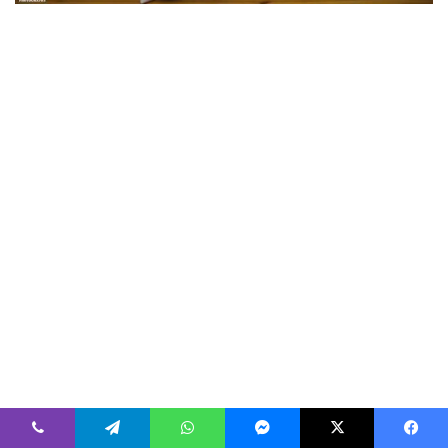
فيسبوك
‫X
ماسنجر
واتساب
تيلقرام
ڤايبر