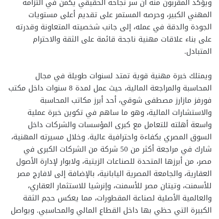
ويؤكد المقربون منه أن سر نجاحه الحقيقي يكمن في التزامه
المهني الكبير، وحرصه المستمر على تقديم أعلى مستويات
الجودة والدقة في عمله، إلى جانب شخصيته المتعاونة وقدرته
على بناء علاقات مهنية ناجحة قائمة على الثقة والاحترام
المتبادل.
ويمتلك خبرة مهنية قوية تمتد لسنوات طويلة في مجال
المحاسبة والمراجعة المالية، حيث عمل لمدة 8 سنوات داخل مكتب
فورفز مازارز مصطفى شوقي، أحد أبرز مكاتب المحاسبة
والاستشارات المالية، وهو ما ساهم في تكوين خبرة عملية
واسعة أهلته للتعامل مع كبرى المؤسسات والشركات داخل
السوق المصري بكفاءة واحترافية عالية. وخلال مسيرته المهنية،
شارك في مراجعة أكثر من 50 شركة من الشركات الكبرى في
مصر، من أبرزها المتحدة للصناعات الزيتية، ولابوار لإدارة الأصول
العقارية، والجامعة المصرية اليابانية، بالإضافة إلى لافارج مصر
للأسمنت، وتيتان مصر للأسمنت، وإنرشيا للاستثمار العقاري،
والعالمية الأصلية لصناعة المقطورات، مما يعكس حجم الثقة
الكبيرة التي حظي بها داخل القطاع المالي والمحاسبي. ويواصل