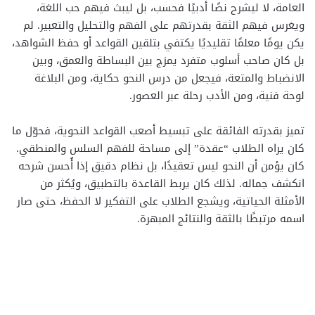
العامة، لا ليشرح نصًا أدبيًا فحسب، بل ليبث فيهم حب اللغة،
ويغرس فيهم الثقة بقدرتهم على الفهم والتحليل والتعبير. لم
يكن يومًا معلمًا تقليديًا يكتفي بتلقين القواعد أو حفظ الشواهد،
بل كان صاحب أسلوب متفرد يمزج بين البساطة والعمق، وبين
الانضباط والمتعة، فيجعل من درس النحو حكاية، ومن البلاغة
لوحة فنية، ومن الأدب رحلة عبر العصور.
تميز بقدرته الفائقة على تبسيط أصعب القواعد النحوية، فحوّل ما
كان يراه الطلاب “عقدة” إلى مساحة للفهم السلس والمنطقي.
كان يؤمن أن النحو ليس تعقيدًا، بل نظام دقيق إذا أُحسن شرحه
انكشف جماله. لذلك كان يربط القاعدة بالتطبيق، ويُكثر من
الأمثلة الحياتية، ويشجع الطلاب على التفكير لا الحفظ، حتى صار
اسمه مرتبطًا بالثقة والنتائج المبهرة.