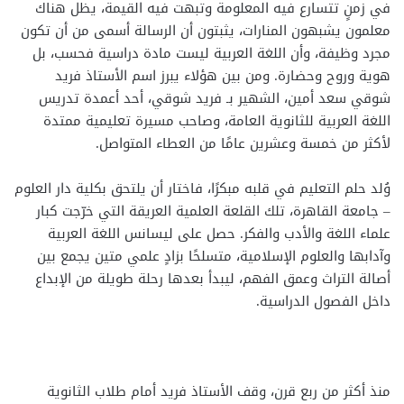
في زمنٍ تتسارع فيه المعلومة وتبهت فيه القيمة، يظل هناك
معلمون يشبهون المنارات، يثبتون أن الرسالة أسمى من أن تكون
مجرد وظيفة، وأن اللغة العربية ليست مادة دراسية فحسب، بل
هوية وروح وحضارة. ومن بين هؤلاء يبرز اسم الأستاذ فريد
شوقي سعد أمين، الشهير بـ فريد شوقي، أحد أعمدة تدريس
اللغة العربية للثانوية العامة، وصاحب مسيرة تعليمية ممتدة
لأكثر من خمسة وعشرين عامًا من العطاء المتواصل.
وُلد حلم التعليم في قلبه مبكرًا، فاختار أن يلتحق بكلية دار العلوم
– جامعة القاهرة، تلك القلعة العلمية العريقة التي خرّجت كبار
علماء اللغة والأدب والفكر. حصل على ليسانس اللغة العربية
وآدابها والعلوم الإسلامية، متسلحًا بزادٍ علمي متين يجمع بين
أصالة التراث وعمق الفهم، ليبدأ بعدها رحلة طويلة من الإبداع
داخل الفصول الدراسية.
منذ أكثر من ربع قرن، وقف الأستاذ فريد أمام طلاب الثانوية