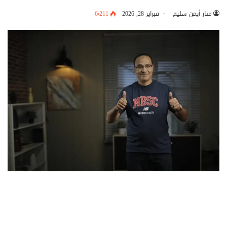
منار أيمن سليم
فبراير 28, 2026
6٬211