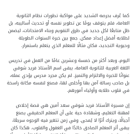
كما عُرف بحرصه الشديد على مواكبة تطورات نظام الثانوية
العامة، فلم يتوقف يومًا عن تطوير نفسه أو تحديث أساليبه، بل
ظل متابعًا لكل جديد في طرق التقويم وبناء الامتحانات، ليضمن
لطلابه أفضل إعداد ممكن. جمع بين خبرة السنوات الطويلة
وحيوية التجديد، فكان مثالًا للمعلم الذي يتعلم باستمرار.
اليوم، وبعد أكثر من خمسة وعشرين عامًا من العمل في تدريس
اللغة العربية للثانوية العامة، يبقى اسم الأستاذ فريد شوقي
عنوانًا للخبرة والالتزام والتميز. لم يكن مجرد مدرس يؤدي عمله،
بل صاحب رسالة آمن بها وأخلص لها، فصنع لنفسه مكانة راسخة
في قلوب طلابه وأولياء أمورهم.
إن مسيرة الأستاذ فريد شوقي سعد أمين هي قصة إخلاص
لمهنة التعليم، وشهادة حية على أن المعلم الحقيقي يصنع
أجيالًا، ويترك أثرًا لا يُمحى. وفي زمن تتغير فيه الوجوه سريعًا،
يبقى أثر المعلم الصادق خالدًا في العقول والقلوب. هكذا كان