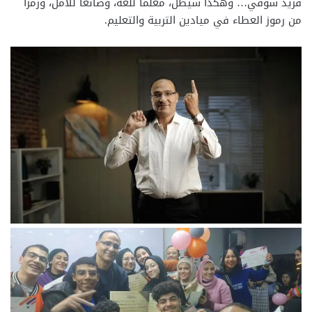
فريد شوقي… وهكذا سيظل، معلمًا للغة، وصانعًا للأمل، ورمزًا
من رموز العطاء في ميادين التربية والتعليم.