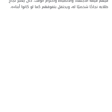
فيهم قيمة الاجتهاد والانضباط واحترام الوقت. كان يعتبر نجاح
طلابه نجاحًا شخصيًا له، ويحتفل بتفوقهم كما لو كانوا أبناءه.