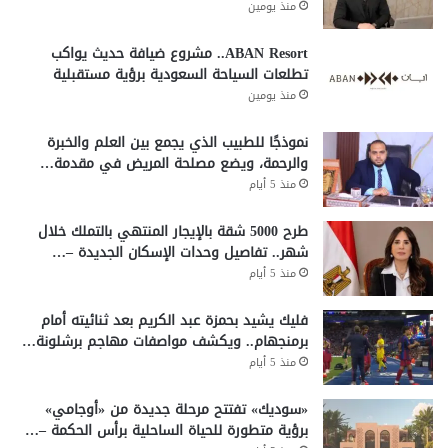
منذ يومين
ABAN Resort.. مشروع ضيافة حديث يواكب
تطلعات السياحة السعودية برؤية مستقبلية
منذ يومين
نموذجًا للطبيب الذي يجمع بين العلم والخبرة
والرحمة، ويضع مصلحة المريض في مقدمة…
منذ 5 أيام
طرح 5000 شقة بالإيجار المنتهي بالتملك خلال
شهر.. تفاصيل وحدات الإسكان الجديدة –…
منذ 5 أيام
فليك يشيد بحمزة عبد الكريم بعد ثنائيته أمام
برمنجهام.. ويكشف مواصفات مهاجم برشلونة…
منذ 5 أيام
«سوديك» تفتتح مرحلة جديدة من «أوجامي»
برؤية متطورة للحياة الساحلية برأس الحكمة –…