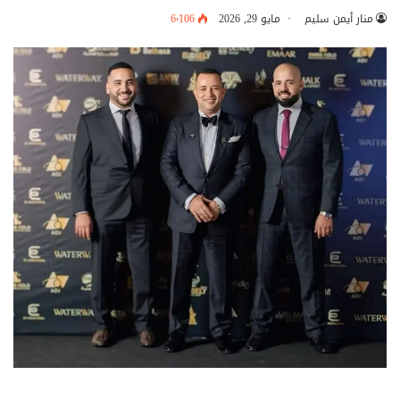
منار أيمن سليم
مايو 29, 2026
6٬106