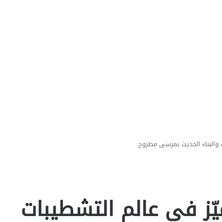
ت والبناء الحديث بمرسى مطروح
يّز في عالم التشطيبات