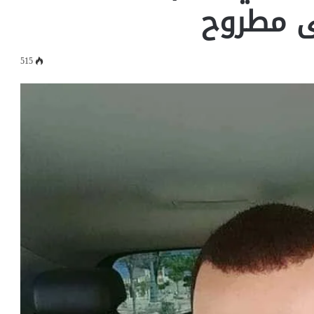
سى مطروح
515