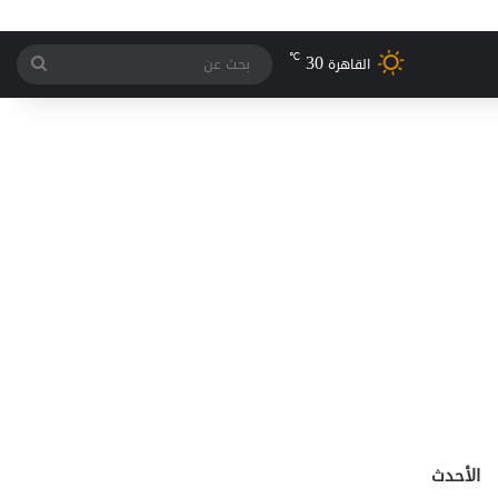
30
℃
بحث
القاهرة
عن
الأحدث