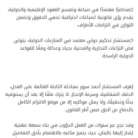
2)محاضرًا معتمدًا في صياغة وتفسير العقود الإقليمية والدولية،
يقدم رؤى قانونية لصياغات احترافية تحمي الحقوق وتضمن
التوازن في التزامات الأطراف.
3)مستشار تحكيم دولي معتمد في المنازعات الدولية، يتولى
فض النزاعات التجارية والمدنية بحياد وعدالة وفقًا للقواعد
الدولية الراسخة.
يُعرف المستشار أحمد سرور بمبادئه الثابتة القائمة على العدل،
الدقة، الشفافية، وسرعة الإنجاز. لا يترك ملفًا إلا بعد أن يستوفيه
بحثًا وتحقيقًا، ولا يمثل موكليه إلا من موقع الالتزام الكامل
بالدفاع عن الحق ضمن أطر القانون.
وقد نجح عبر سنوات من العمل الدؤوب في بناء سمعة مهنية
يُشار إليها بالبنان، حيث يتميز مكتبه بالاهتمام بأدق التفاصيل