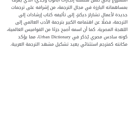
المشروع يأتي ضمن سلسلة إنجازات أبانوب وجدي، الذي يُعرف
بمساهماته البارزة في مجال الترجمة، من إشرافه على ترجمات
جديدة لأعمال تشارلز ديكنز، إلى تأليفه كتاب إرشادات إلى
الترجمة، فضلًا عن اهتمامه الكبير بترجمة الأدب العالمي إلى
اللهجة المصرية. كما أن اسمه أصبح جزءًا من القواميس العالمية،
كونه سادس مصري يُذكر في Urban Dictionary، مما يؤكد
مكانته كمترجم استثنائي يعيد تشكيل مشهد الترجمة العربية.